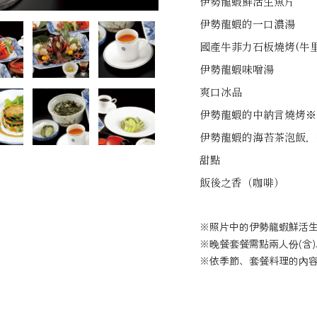
伊勢龍蝦鮮活生魚片
伊勢龍蝦的一口濃湯
國產牛菲力石板燒烤(牛里
伊勢龍蝦味噌湯
爽口冰品
伊勢龍蝦的中納言燒烤※
伊勢龍蝦的海苔茶泡飯，
甜點
飯後之香（咖啡）
※照片中的伊勢龍蝦鮮活
※晚餐套餐需點兩人份(含
※依季節、套餐料理的內