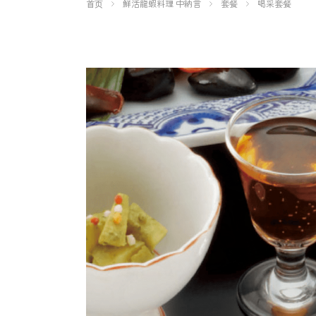
首页
鮮活龍蝦料理 中納言
套餐
喝采套餐