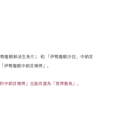
勢龍蝦鮮活生魚片」 和 「伊勢龍蝦沙拉、中納言
「伊勢龍蝦中納言燒烤」。
的中納言燒烤」也能改選為「蒸烤鮑魚」。