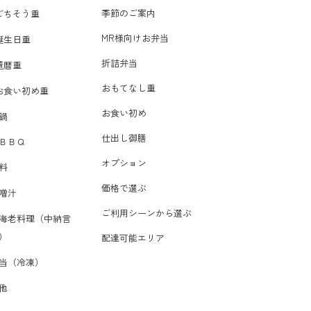
季節のご案内
ごちそう重
MR様向けお弁当
誕生日重
折詰弁当
還暦重
おもてなし重
お食い初め重
お食い初め
鍋
仕出し御膳
ＢＢＱ
オプション
料
価格で選ぶ
噌汁
ご利用シーンから選ぶ
海老料理（中納言
）
配達可能エリア
当（冷凍）
他