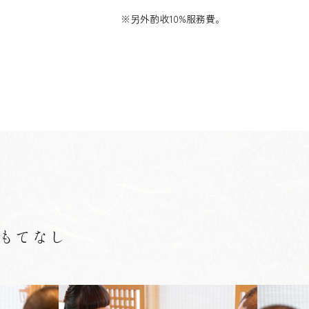
※另外酌收10%服務費。
もてなし