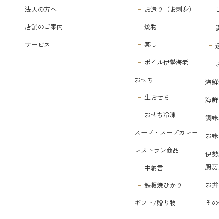
法人の方へ
お造り（お刺身）
店舗のご案内
焼物
サービス
蒸し
ボイル伊勢海老
おせち
海鮮
生おせち
海鮮
おせち冷凍
調味
スープ・スープカレー
お味
レストラン商品
伊勢
厨房
中納言
お弁
鉄板焼ひかり
その
ギフト/贈り物