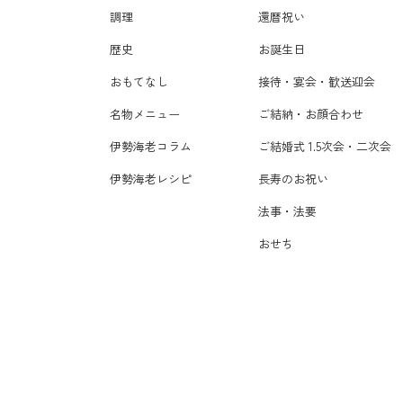
調理
還暦祝い
歴史
お誕生日
おもてなし
接待・宴会・歓送迎会
名物メニュー
ご結納・お顔合わせ
伊勢海老コラム
ご結婚式 1.5次会・二次会
伊勢海老レシピ
長寿のお祝い
法事・法要
おせち