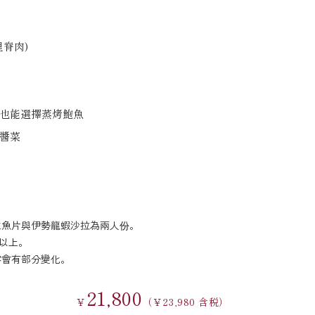
脊肉)
也能選擇蒸烤鮑魚
醬菜
生魚片與伊勢龍蝦沙拉為兩人份。
)以上。
容會有部分變化。
21,800
￥
（￥23,980 含税）