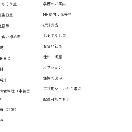
季節のご案内
ごちそう重
MR様向けお弁当
誕生日重
折詰弁当
還暦重
おもてなし重
お食い初め重
お食い初め
鍋
仕出し御膳
ＢＢＱ
オプション
料
価格で選ぶ
噌汁
ご利用シーンから選ぶ
海老料理（中納言
）
配達可能エリア
当（冷凍）
他