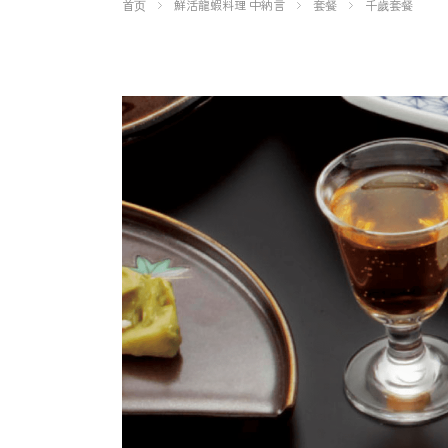
首页
鮮活龍蝦料理 中納言
套餐
千歲套餐