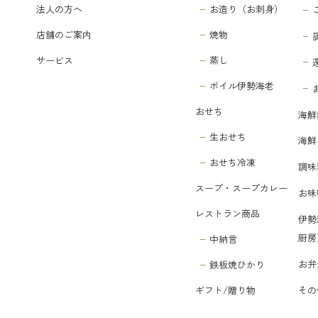
法人の方へ
お造り（お刺身）
店舗のご案内
焼物
サービス
蒸し
ボイル伊勢海老
おせち
海鮮
生おせち
海鮮
おせち冷凍
調味
スープ・スープカレー
お味
レストラン商品
伊勢
厨房
中納言
お弁
鉄板焼ひかり
その
ギフト/贈り物