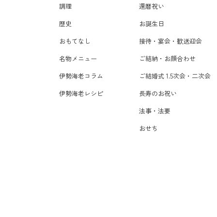
調理
還暦祝い
歴史
お誕生日
おもてなし
接待・宴会・歓送迎会
名物メニュー
ご結納・お顔合わせ
伊勢海老コラム
ご結婚式 1.5次会・二次会
伊勢海老レシピ
長寿のお祝い
法事・法要
おせち