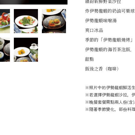
繽紛新鮮野菜沙拉
炸伊勢龍蝦的奶油可樂球
伊勢龍蝦味噌湯
爽口冰品
季節的「伊勢龍蝦燒烤」
伊勢龍蝦的海苔茶泡飯，
甜點
飯後之香（咖啡）
※照片中的伊勢龍蝦鮮活
※若選擇伊勢龍蝦沙拉，
※晚餐套餐需點兩人份(含
※隨著季節變化，部份料