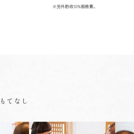
※另外酌收10%服務費。
もてなし