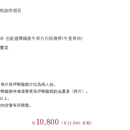
和油炸扇貝
※ 也能選擇國產牛菲力石板燒烤(牛里脊肉)
醬菜
生魚片與伊勢龍蝦沙拉為兩人份。
伊勢龍蝦味噌湯變更為伊勢龍蝦奶油濃湯（照片）。
)以上。
理內容會有所調整。
10,800
￥
（￥11,880 含税）