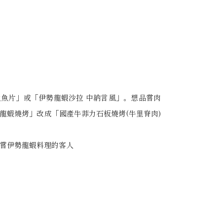
魚片」或「伊勢龍蝦沙拉 中納言風」。想品嘗肉
龍蝦燒烤」改成「國產牛菲力石板燒烤(牛里脊肉)
嘗伊勢龍蝦料理的客人