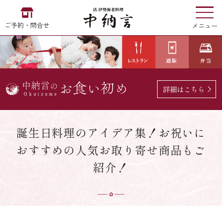
ご予約・問合せ
メニュー
お食い初め
中納言
の
詳細はこちら
EN
中文
한국어
誕生日料理のアイデア集！お祝いに
おすすめの人気お取り寄せ商品もご
中納言の伊勢海老
紹介！
用途・シーン