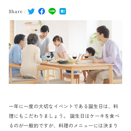
レストラン
Share :
オンライン通販
ご結婚式 1.5次会・
弁当宅配・仕出し
(造り/焼物/蒸し/ボイル伊勢海老)
二次会
(ごちそう重/誕生日重/還暦重/お食い初め重)
鉄板焼 ひかり
サイトマップ
(生おせち/おせち冷凍)
製薬会社・MR
採用情報
一年に一度の大切なイベントである誕生日は、料
企業情報
ご意見・お問合せ
理にもこだわりましょう。 誕生日はケーキを食べ
るのが一般的ですが、料理のメニューには決まり
プライバシーポリシー
取引先エントリー