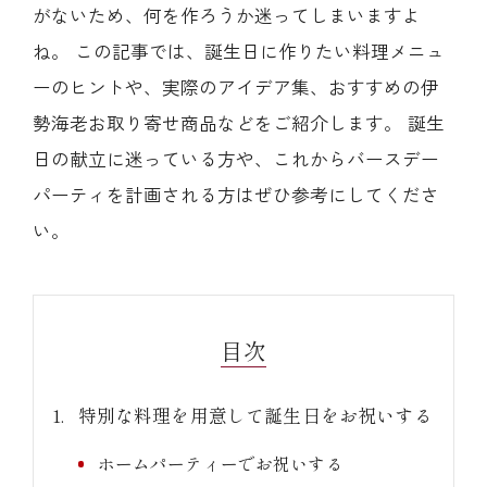
がないため、何を作ろうか迷ってしまいますよ
ね。 この記事では、誕生日に作りたい料理メニュ
ーのヒントや、実際のアイデア集、おすすめの伊
勢海老お取り寄せ商品などをご紹介します。 誕生
(中納言/鉄板焼ひかり)
日の献立に迷っている方や、これからバースデー
パーティを計画される方はぜひ参考にしてくださ
（中納言厨房）
い。
目次
特別な料理を用意して誕生日をお祝いする
ホームパーティーでお祝いする