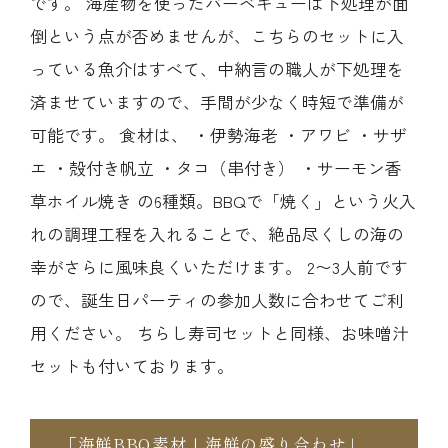
です。 海産物を使ったバーベキューは下処理が面
倒という点が否めませんが、こちらのセットに入
っている魚介はすべて、中納言の職人が下処理を
済ませていますので、手間が少なく時短で準備が
可能です。 食材は、 ・伊勢海老 ・アワビ ・サザ
エ ・殻付き帆立 ・タコ（串付き） ・サーモン香
草ホイル焼き の6種類。BBQで「焼く」という火入
れの調理工程を入れることで、絶品尽くしの海の
幸がさらに風味良くいただけます。 2〜3人前です
ので、誕生日パーティの参加人数に合わせてご利
用ください。 ちらし寿司セットと同様、お味噌汁
セットも付いております。
「海鮮BBQ素材｜海鮮の盛り合わせ」