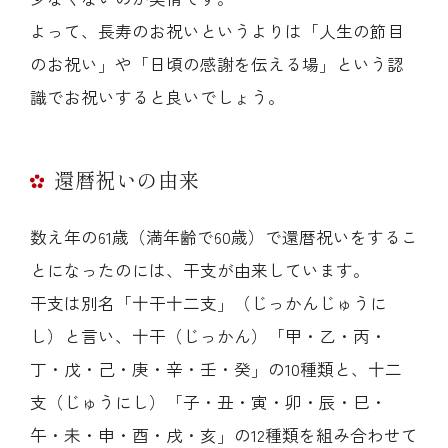
よって、長寿のお祝いというよりは「人生の節目
のお祝い」や「日頃の感謝を伝える場」という認
識でお祝いすると良いでしょう。
還暦祝いの由来
数え年の61歳（満年齢で60歳）で還暦祝いをするこ
とになったのには、干支が由来しています。
干支は別名「十干十二支」（じっかんじゅうに
し）と言い、十干（じっかん）「甲・乙・丙・
丁・戊・己・庚・辛・壬・癸」の10種類と、十二
支（じゅうにし）「子・丑・寅・卯・辰・巳・
午・未・申・酉・戌・亥」の12種類を組み合わせて