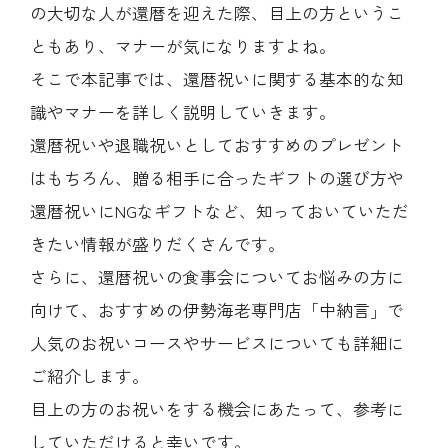
の大切な人が還暦を迎えた際、目上の方というこ
ともあり、マナーが気になりますよね。
そこで本記事では、還暦祝いに関する基本的な知
識やマナーを詳しく説明していきます。
(中納言/鉄板焼ひかり)
還暦祝いや退職祝いとしておすすめのプレゼント
はもちろん、贈る相手に合ったギフトの選び方や
（中納言厨房）
還暦祝いにNGなギフトなど、知っておいていただ
きたい情報が盛りだくさんです。
さらに、還暦祝いの食事会についてお悩みの方に
向けて、おすすめの伊勢海老専門店「中納言」で
人気のお祝いコースやサービスについても詳細に
ご紹介します。
目上の方のお祝いをする機会にあたって、参考に
していただけると幸いです。