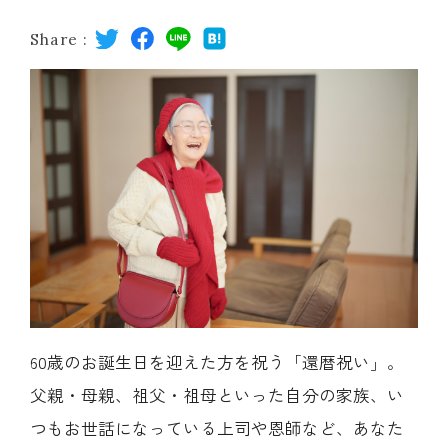
レストラン
Share :
オンライン通販
ご結婚式 1.5次会・
弁当宅配・仕出し
(造り/焼物/蒸し/ボイル伊勢海老)
二次会
(ごちそう重/誕生日重/還暦重/お食い初め重)
鉄板焼 ひかり
サイトマップ
(生おせち/おせち冷凍)
製薬会社・MR
採用情報
60歳のお誕生日を迎えた方を祝う「還暦祝い」。
企業情報
ご意見・お問合せ
父親・母親、祖父・祖母といった自分の家族、い
つもお世話になっている上司や恩師など、あなた
プライバシーポリシー
取引先エントリー