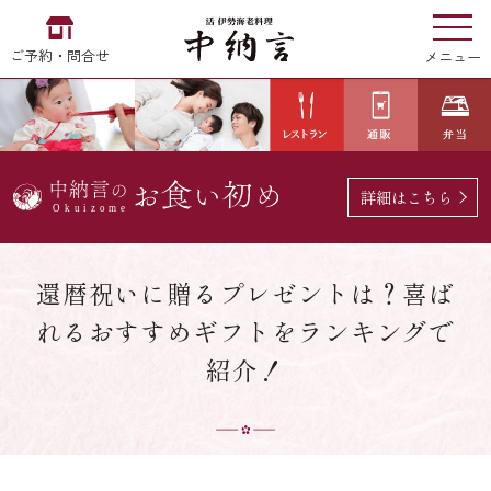
ご予約・問合せ
メニュー
お食い初め
中納言
の
詳細はこちら
EN
中文
한국어
還暦祝いに贈るプレゼントは？喜ば
れるおすすめギフトをランキングで
中納言の伊勢海老
紹介！
用途・シーン