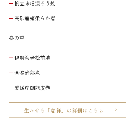
帆立味噌漬ろう焼
高砂産蛸柔らか煮
参の重
伊勢海老松前漬
合鴨治部煮
愛媛産鯛龍皮巻
生おせち「瑞祥」の詳細はこちら