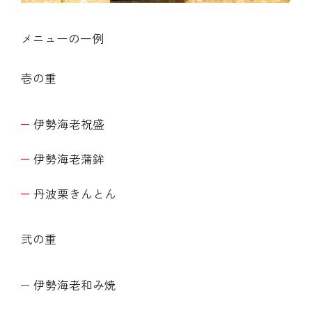
メニューの一例
壱の重
伊勢海老祝盛
伊勢海老蒲鉾
丹波栗きんとん
弐の重
伊勢海老和み焼