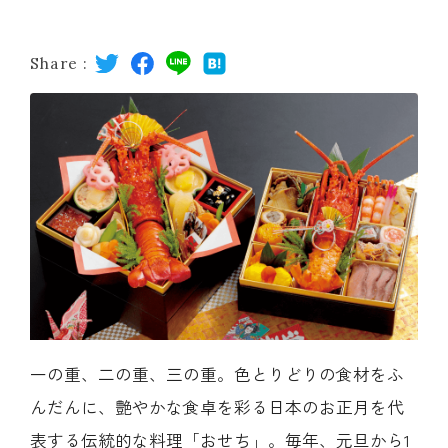
レストラン
Share :
オンライン通販
ご結婚式 1.5次会・
弁当宅配・仕出し
(造り/焼物/蒸し/ボイル伊勢海老)
二次会
(ごちそう重/誕生日重/還暦重/お食い初め重)
鉄板焼 ひかり
サイトマップ
(生おせち/おせち冷凍)
製薬会社・MR
採用情報
一の重、二の重、三の重。色とりどりの食材をふ
企業情報
ご意見・お問合せ
んだんに、艶やかな食卓を彩る日本のお正月を代
プライバシーポリシー
取引先エントリー
表する伝統的な料理「おせち」。毎年、元旦から1