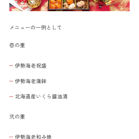
メニューの一例として
壱の重
伊勢海老祝盛
伊勢海老蒲鉾
北海道産いくら醤油漬
弐の重
伊勢海老和み焼