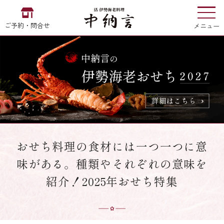
ご予約・問合せ
メニュー
お食い初め
中納言
の
EN
中文
한국어
おせち料理の食材には一つ一つに意
味がある。種類やそれぞれの意味を
中納言の伊勢海老
紹介！2025年おせち特集
用途・シーン