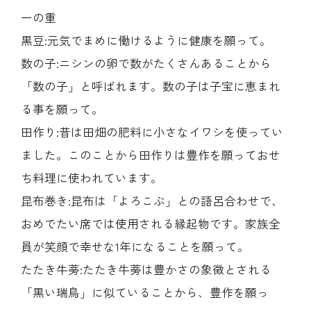
一の重
黒豆:元気でまめに働けるように健康を願って。
数の子:ニシンの卵で数がたくさんあることから
「数の子」と呼ばれます。数の子は子宝に恵まれ
る事を願って。
田作り:昔は田畑の肥料に小さなイワシを使ってい
ました。このことから田作りは豊作を願っておせ
ち料理に使われています。
昆布巻き:昆布は「よろこぶ」との語呂合わせで、
おめでたい席では使用される縁起物です。家族全
員が笑顔で幸せな1年になることを願って。
たたき牛蒡:たたき牛蒡は豊かさの象徴とされる
「黒い瑞鳥」に似ていることから、豊作を願っ