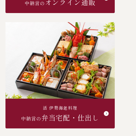
オンライン通販
中納言の
活 伊勢海⽼料理
弁当宅配・仕出し
中納言の