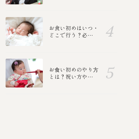
子・男の子別の衣装
と、ご両親の正装を
紹介！
お食い初めはいつ・
どこで行う？必要な
準備ややり方、中納
言のお食い初めメニ
ューも紹介します
お⾷い初めのやり⽅
とは？祝い方や誰を
呼ぶか、準備、食べ
る順番を紹介します