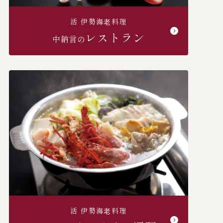
活 伊勢海⽼料理
レストラン
中納言の
活 伊勢海⽼料理