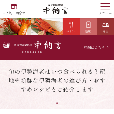
ご予約・問合せ
メニュー
お食い初め
中納言
の
詳細はこちら
EN
中文
한국어
旬の伊勢海老はいつ食べられる？産
地や新鮮な伊勢海老の選び方・おす
中納言の伊勢海老
すめレシピもご紹介します
用途・シーン