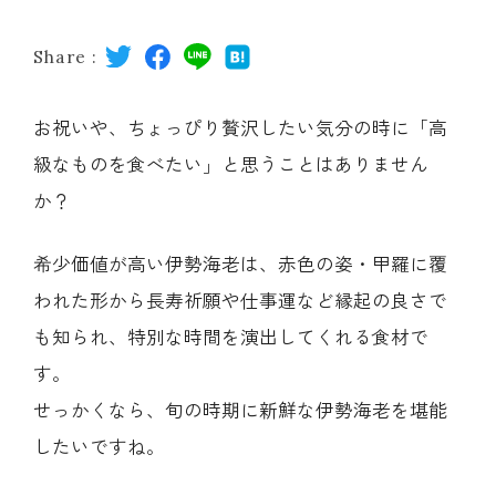
レストラン
Share :
オンライン通販
お祝いや、ちょっぴり贅沢したい気分の時に「高
級なものを食べたい」と思うことはありません
ご結婚式 1.5次会・
弁当宅配・仕出し
(造り/焼物/蒸し/ボイル伊勢海老)
二次会
か？
希少価値が高い伊勢海老は、赤色の姿・甲羅に覆
(ごちそう重/誕生日重/還暦重/お食い初め重)
鉄板焼 ひかり
サイトマップ
われた形から長寿祈願や仕事運など縁起の良さで
も知られ、特別な時間を演出してくれる食材で
(生おせち/おせち冷凍)
製薬会社・MR
採用情報
す。
せっかくなら、旬の時期に新鮮な伊勢海老を堪能
企業情報
ご意見・お問合せ
したいですね。
プライバシーポリシー
取引先エントリー