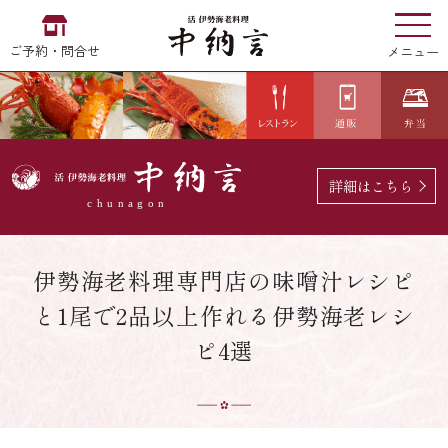
ご予約・問合せ
メニュー
お食い初め
中納言
の
詳細はこちら
EN
中文
한국어
伊勢海老料理専門店の味噌汁レシピ
と1尾で2品以上作れる伊勢海老レシ
中納言の伊勢海老
ピ4選
用途・シーン