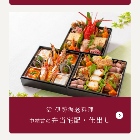
活 伊勢海⽼料理
弁当宅配・仕出し
中納言の