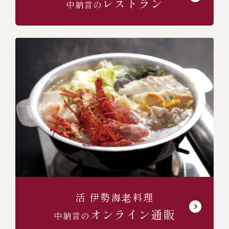
レストラン
中納言の
活 伊勢海⽼料理
オンライン通販
中納言の