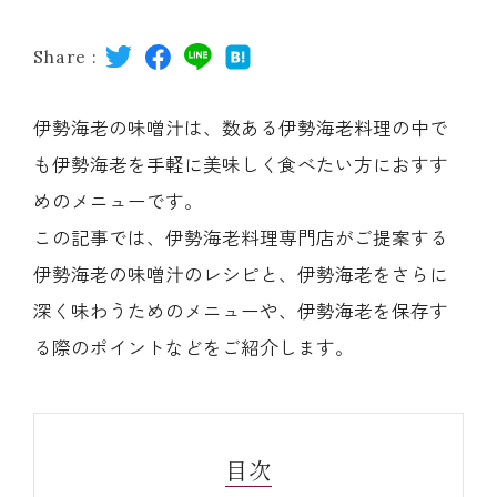
レストラン
Share :
オンライン通販
伊勢海老の味噌汁は、数ある伊勢海老料理の中で
も伊勢海老を手軽に美味しく食べたい方におすす
ご結婚式 1.5次会・
弁当宅配・仕出し
(造り/焼物/蒸し/ボイル伊勢海老)
二次会
めのメニューです。
この記事では、伊勢海老料理専門店がご提案する
(ごちそう重/誕生日重/還暦重/お食い初め重)
伊勢海老の味噌汁のレシピと、伊勢海老をさらに
鉄板焼 ひかり
サイトマップ
深く味わうためのメニューや、伊勢海老を保存す
(生おせち/おせち冷凍)
る際のポイントなどをご紹介します。
製薬会社・MR
採用情報
企業情報
ご意見・お問合せ
目次
プライバシーポリシー
取引先エントリー