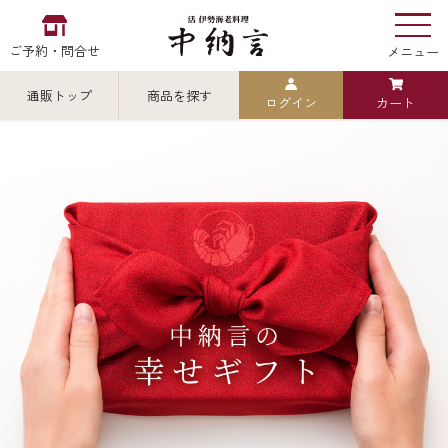
ご予約・問合せ
メニュー
通販トップ
商品を探す
ログイン
カート
お食い初め
中納言
の
検索
中納言の伊勢海老
カテゴリから探す
全ての商品を見る
伊勢海老
用途・シーン
全ての商品を見る
ごちそう重
レストラン
お造り（お刺身）
全ての商品を見る
おせち