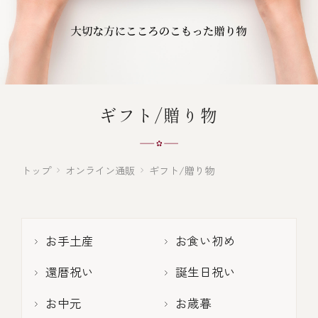
オンライン通販
焼物
ごちそう重
全ての商品を見る
海鮮鍋
ご結婚式 1.5次会・
弁当宅配・仕出し
(造り/焼物/蒸し/ボイル伊勢海老)
二次会
蒸し
還暦重
生おせち
海鮮ＢＢＱ
ギフト/贈り物
ボイル伊勢海老
(ごちそう重/誕生日重/還暦重/お食い初め重)
誕生日重
おせち冷凍
調味料
鉄板焼 ひかり
サイトマップ
お食い初め重
(生おせち/おせち冷凍)
トップ
オンライン通販
ギフト/贈り物
製薬会社・MR
採用情報
スープ・スープカレー
企業情報
ご意見・お問合せ
お味噌汁
お手土産
お食い初め
プライバシーポリシー
取引先エントリー
還暦祝い
誕生日祝い
レストラン商品
お中元
お歳暮
全ての商品を見る