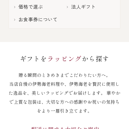
伊勢海老料理（中納言厨房）
価格で選ぶ
法人ギフト
鉄板焼ひかり
お弁当（冷凍）
(中納言/鉄板焼ひかり)
お食事券について
中納言
その他
（中納言厨房）
ギフト/贈り物
ギフトを
ラッピング
から探す
贈る瞬間のときめきまでこだわりたい方へ。
価格で探す
当店自慢の伊勢海老料理や、伊勢海老を贅沢に使用し
た逸品を、美しいラッピングでお届けします。 華やか
～￥2,999
で上質な包装は、大切な方への感謝やお祝いの気持ち
をより一層引き立てます。
￥3,000～￥4,999