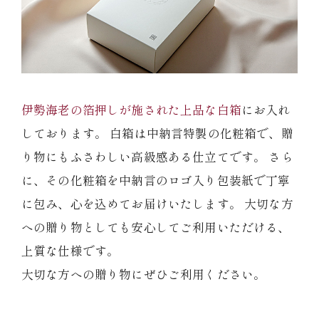
冷蔵商品一覧
常温商品一覧
伊勢海老の箔押しが施された上品な白箱
にお入れ
しております。 白箱は中納言特製の化粧箱で、贈
伊勢海老料理一覧
り物にもふさわしい高級感ある仕立てです。 さら
に、その化粧箱を中納言のロゴ入り包装紙で丁寧
季節限定商品
に包み、心を込めてお届けいたします。 大切な方
への贈り物としても安心してご利用いただける、
ご利用ガイド
上質な仕様です。
大切な方への贈り物にぜひご利用ください。