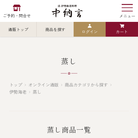
ご予約・問合せ
メニュー
通販トップ
商品を探す
ログイン
カート
お食い初め
中納言
の
検索
蒸し
中納言の伊勢海老
カテゴリから探す
全ての商品を見る
トップ
オンライン通販
商品カテゴリから探す
伊勢海老
蒸し
伊勢海老
用途・シーン
全ての商品を見る
ごちそう重
レストラン
蒸し商品一覧
お造り（お刺身）
全ての商品を見る
おせち