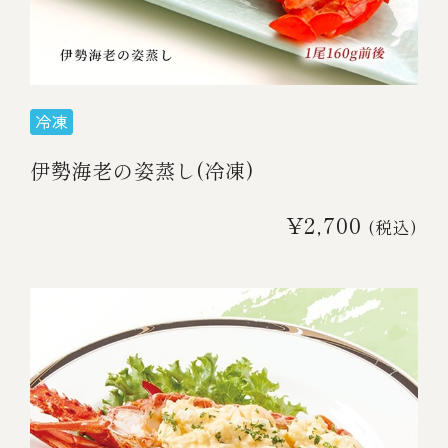
伊勢海老料理（中納言厨房）
鉄板焼ひかり
お弁当（冷凍）
(中納言/鉄板焼ひかり)
中納言
その他
（中納言厨房）
伊勢海老の姿蒸し(冷凍)
ギフト/贈り物
¥2,700
(税込)
価格で探す
～￥2,999
￥3,000～￥4,999