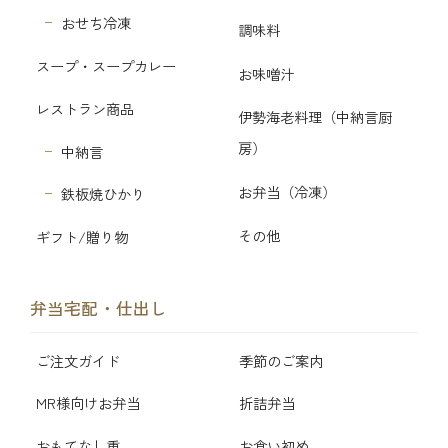
おせち冷凍
調味料
スープ・スープカレー
お味噌汁
レストラン商品
伊勢海老料理（中納言厨
房）
中納言
お弁当（冷凍）
鉄板焼ひかり
その他
ギフト/贈り物
弁当宅配・仕出し
ご注文ガイド
季節のご案内
MR様向けお弁当
折詰弁当
おもてなし重
お食い初め