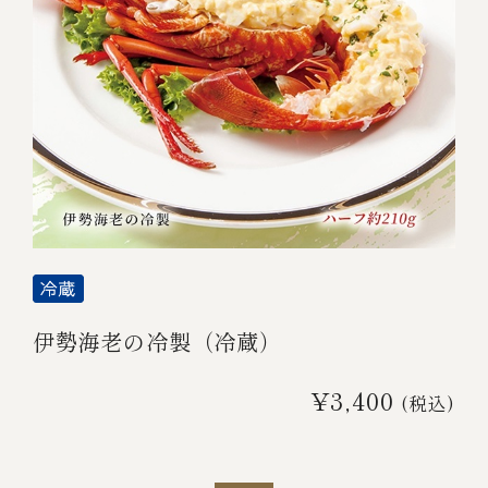
￥5,000～￥9,999
￥10,000～￥14,999
￥15,000～￥19,999
￥20,000～
伊勢海老の冷製（冷蔵）
その他
¥3,400
(税込)
全商品一覧
冷凍商品一覧