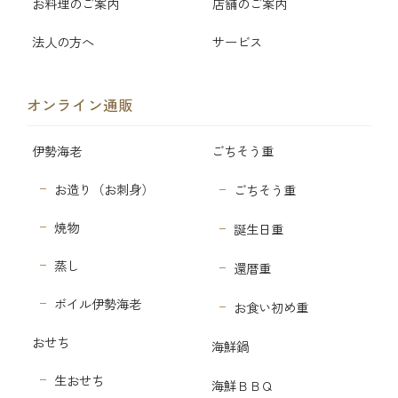
お料理のご案内
店舗のご案内
法人の方へ
サービス
オンライン通販
伊勢海老
ごちそう重
お造り（お刺身）
ごちそう重
焼物
誕生日重
蒸し
還暦重
ボイル伊勢海老
お食い初め重
おせち
海鮮鍋
生おせち
海鮮ＢＢＱ