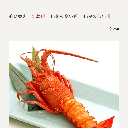
オンライン通販
焼物
ごちそう重
並び替え：
新着順
価格の高い順
価格の低い順
全ての商品を見る
海鮮鍋
ご結婚式 1.5次会・
弁当宅配・仕出し
(造り/焼物/蒸し/ボイル伊勢海老)
二次会
全2件
蒸し
還暦重
生おせち
海鮮ＢＢＱ
ボイル伊勢海老
(ごちそう重/誕生日重/還暦重/お食い初め重)
誕生日重
おせち冷凍
調味料
鉄板焼 ひかり
サイトマップ
お食い初め重
(生おせち/おせち冷凍)
製薬会社・MR
採用情報
スープ・スープカレー
企業情報
ご意見・お問合せ
お味噌汁
プライバシーポリシー
取引先エントリー
レストラン商品
全ての商品を見る