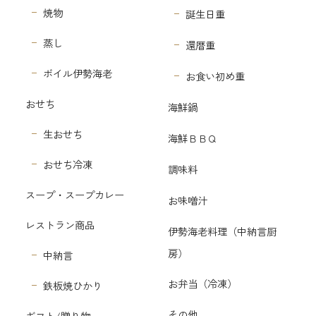
焼物
誕生日重
蒸し
還暦重
ボイル伊勢海老
お食い初め重
おせち
海鮮鍋
生おせち
海鮮ＢＢＱ
おせち冷凍
調味料
スープ・スープカレー
お味噌汁
レストラン商品
伊勢海老料理（中納言厨
房）
中納言
お弁当（冷凍）
鉄板焼ひかり
その他
ギフト/贈り物