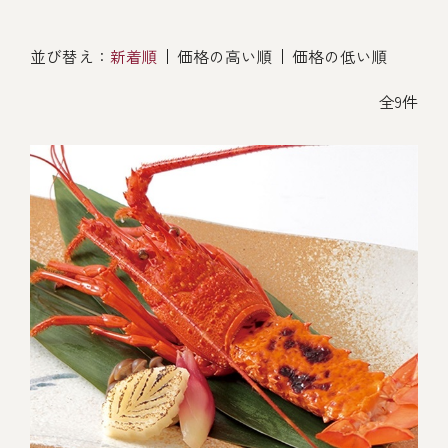
オンライン通販
焼物
ごちそう重
並び替え：
新着順
価格の高い順
価格の低い順
全ての商品を見る
海鮮鍋
ご結婚式 1.5次会・
弁当宅配・仕出し
(造り/焼物/蒸し/ボイル伊勢海老)
二次会
全9件
蒸し
還暦重
生おせち
海鮮ＢＢＱ
ボイル伊勢海老
(ごちそう重/誕生日重/還暦重/お食い初め重)
誕生日重
おせち冷凍
調味料
鉄板焼 ひかり
サイトマップ
お食い初め重
(生おせち/おせち冷凍)
製薬会社・MR
採用情報
スープ・スープカレー
企業情報
ご意見・お問合せ
お味噌汁
プライバシーポリシー
取引先エントリー
レストラン商品
全ての商品を見る