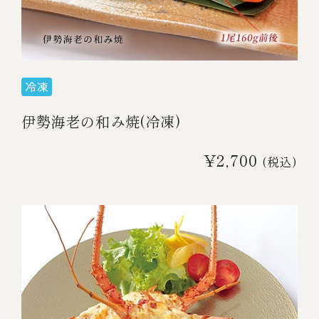
伊勢海老料理（中納言厨房）
鉄板焼ひかり
お弁当（冷凍）
(中納言/鉄板焼ひかり)
中納言
その他
（中納言厨房）
伊勢海老の和み焼(冷凍)
ギフト/贈り物
¥2,700
(税込)
価格で探す
～￥2,999
￥3,000～￥4,999