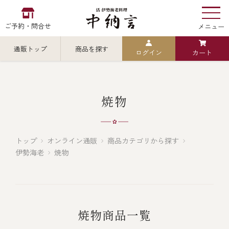
ご予約・問合せ
メニュー
通販トップ
商品を探す
ログイン
カート
お食い初め
中納言
の
検索
焼物
中納言の伊勢海老
カテゴリから探す
全ての商品を見る
トップ
オンライン通販
商品カテゴリから探す
伊勢海老
焼物
伊勢海老
用途・シーン
全ての商品を見る
ごちそう重
レストラン
焼物商品一覧
お造り（お刺身）
全ての商品を見る
おせち