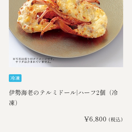
￥5,000～￥9,999
￥10,000～￥14,999
￥15,000～￥19,999
￥20,000～
伊勢海老のテルミドール|ハーフ2個（冷
その他
凍）
全商品一覧
¥6,800
(税込)
冷凍商品一覧