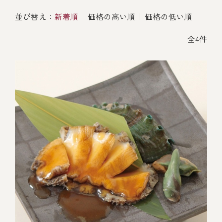
オンライン通販
並び替え：
新着順
価格の高い順
価格の低い順
焼物
ごちそう重
全ての商品を見る
海鮮鍋
ご結婚式 1.5次会・
全4件
弁当宅配・仕出し
(造り/焼物/蒸し/ボイル伊勢海老)
二次会
蒸し
還暦重
生おせち
海鮮ＢＢＱ
ボイル伊勢海老
(ごちそう重/誕生日重/還暦重/お食い初め重)
誕生日重
おせち冷凍
調味料
鉄板焼 ひかり
サイトマップ
お食い初め重
(生おせち/おせち冷凍)
製薬会社・MR
採用情報
スープ・スープカレー
企業情報
ご意見・お問合せ
お味噌汁
プライバシーポリシー
取引先エントリー
レストラン商品
全ての商品を見る