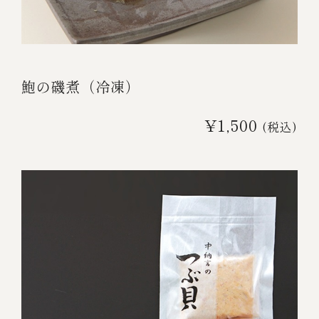
伊勢海老料理（中納言厨房）
鉄板焼ひかり
お弁当（冷凍）
(中納言/鉄板焼ひかり)
中納言
鮑の磯煮（冷凍）
その他
（中納言厨房）
¥1,500
(税込)
ギフト/贈り物
価格で探す
～￥2,999
￥3,000～￥4,999