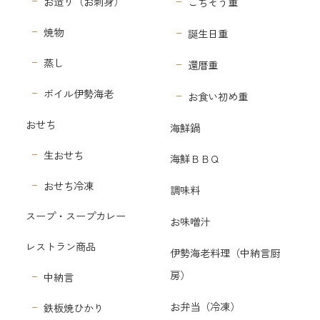
お造り（お刺身）
ごちそう重
焼物
誕生日重
蒸し
還暦重
ボイル伊勢海老
お食い初め重
おせち
海鮮鍋
生おせち
海鮮ＢＢＱ
おせち冷凍
調味料
スープ・スープカレー
お味噌汁
レストラン商品
伊勢海老料理（中納言厨
房）
中納言
お弁当（冷凍）
鉄板焼ひかり