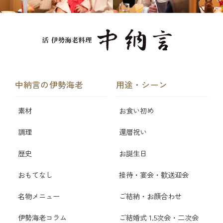
中納言の伊勢海老
用途・シーン
素材
お食い初め
調理
還暦祝い
歴史
お誕生日
おもてなし
接待・宴会・歓送迎会
名物メニュー
ご結納・お顔合わせ
伊勢海老コラム
ご結婚式 1.5次会・二次会