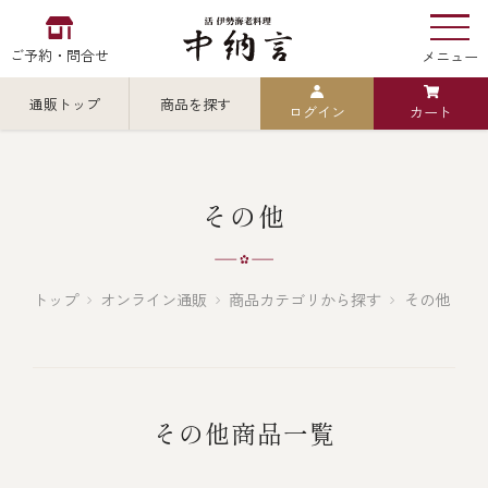
ご予約・問合せ
メニュー
通販トップ
商品を探す
ログイン
カート
お食い初め
中納言
の
検索
その他
中納言の伊勢海老
カテゴリから探す
全ての商品を見る
トップ
オンライン通販
商品カテゴリから探す
その他
伊勢海老
用途・シーン
全ての商品を見る
ごちそう重
その他商品一覧
レストラン
お造り（お刺身）
全ての商品を見る
おせち