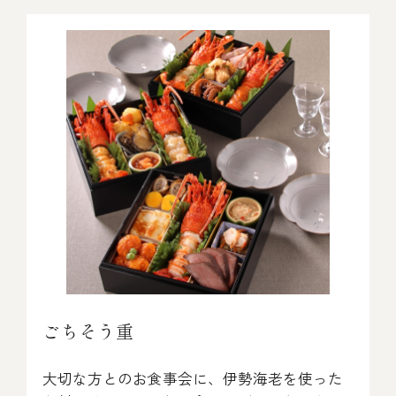
オンライン通販
焼物
ごちそう重
全ての商品を見る
海鮮鍋
ご結婚式 1.5次会・
弁当宅配・仕出し
(造り/焼物/蒸し/ボイル伊勢海老)
二次会
蒸し
還暦重
生おせち
海鮮ＢＢＱ
ボイル伊勢海老
(ごちそう重/誕生日重/還暦重/お食い初め重)
誕生日重
おせち冷凍
調味料
鉄板焼 ひかり
サイトマップ
お食い初め重
(生おせち/おせち冷凍)
製薬会社・MR
採用情報
スープ・スープカレー
企業情報
ご意見・お問合せ
お味噌汁
プライバシーポリシー
取引先エントリー
ごちそう重
レストラン商品
大切な方とのお食事会に、伊勢海老を使った
全ての商品を見る