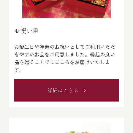
￥5,000～￥9,999
￥10,000～￥14,999
お祝い重
お誕生日や年寿のお祝いとしてご利用いただ
￥15,000～￥19,999
きやすいお品をご用意しました。縁起の良い
品を贈ることでまごころをお届けいたしま
￥20,000～
す。
詳細はこちら
その他
全商品一覧
冷凍商品一覧