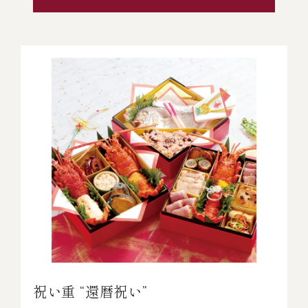
祝い重 “還暦祝い”