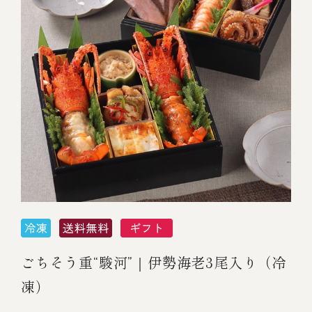
ごちそう重“駿河”｜伊勢海老3尾入り（冷
凍）