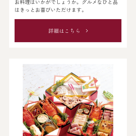
伊勢海老料理（中納言厨房）
お料理はいかがでしょうか。グルメなひと品
はきっとお喜びいただけます。
鉄板焼ひかり
お弁当（冷凍）
(中納言/鉄板焼ひかり)
詳細はこちら
中納言
その他
（中納言厨房）
ギフト/贈り物
価格で探す
～￥2,999
￥3,000～￥4,999