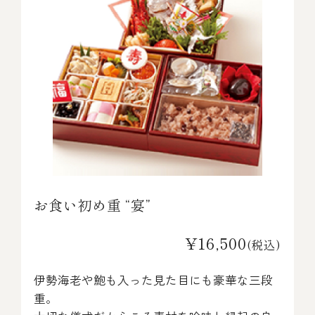
お食い初め重 “宴”
¥16,500
(税込)
伊勢海老や鮑も入った見た目にも豪華な三段
重。