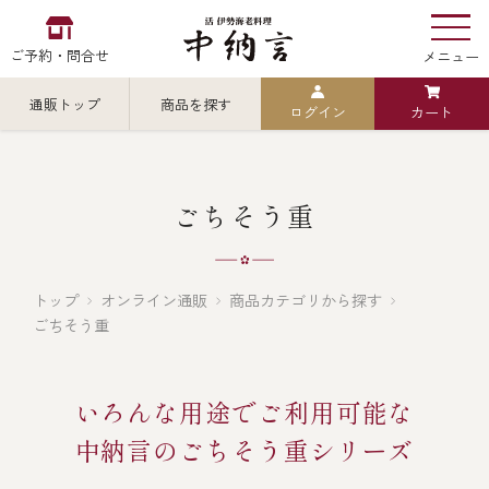
ご予約・問合せ
メニュー
通販トップ
商品を探す
ログイン
カート
お食い初め
中納言
の
検索
ごちそう重
中納言の伊勢海老
カテゴリから探す
全ての商品を見る
トップ
オンライン通販
商品カテゴリから探す
ごちそう重
伊勢海老
用途・シーン
いろんな用途でご利用可能な
全ての商品を見る
ごちそう重
レストラン
中納言のごちそう重シリーズ
お造り（お刺身）
全ての商品を見る
おせち