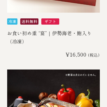
お食い初め重 “宴”｜伊勢海老・鮑入り
（冷凍）
¥16,500
(税込)