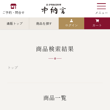
ご予約・問合せ
メニュー
通販トップ
商品を探す
ログイン
カート
お食い初め
中納言
の
検索
商品検索結果
中納言の伊勢海老
カテゴリから探す
全ての商品を見る
トップ
伊勢海老
用途・シーン
全ての商品を見る
ごちそう重
商品一覧
レストラン
お造り（お刺身）
全ての商品を見る
おせち