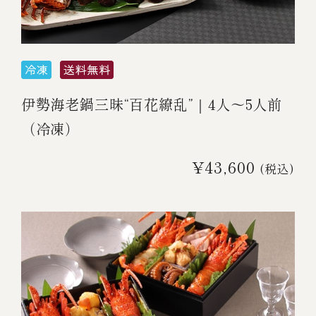
伊勢海老料理（中納言厨房）
鉄板焼ひかり
お弁当（冷凍）
(中納言/鉄板焼ひかり)
中納言
その他
（中納言厨房）
伊勢海老鍋三昧“百花繚乱”｜4人～5人前
（冷凍）
ギフト/贈り物
¥43,600
(税込)
価格で探す
～￥2,999
￥3,000～￥4,999