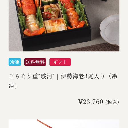
ごちそう重“駿河”｜伊勢海老3尾入り（冷
凍）
¥23,760
(税込)