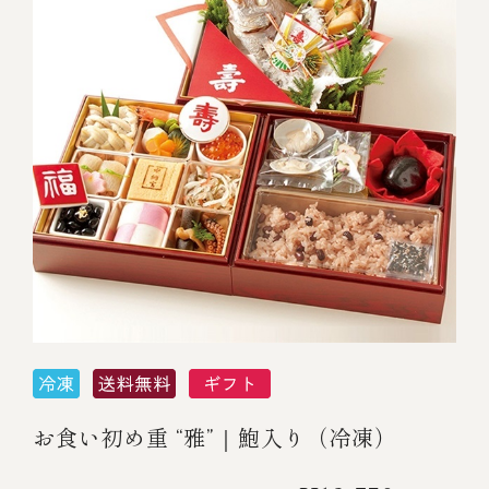
お食い初め重 “雅”｜鮑入り（冷凍）