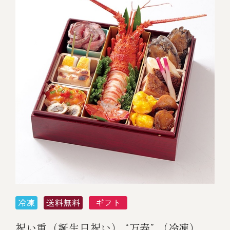
祝い重（誕生日祝い） “万寿” （冷凍）