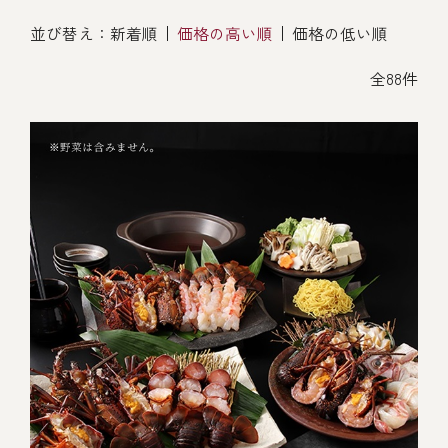
オンライン通販
並び替え：
新着順
価格の高い順
価格の低い順
焼物
ごちそう重
全ての商品を見る
海鮮鍋
ご結婚式 1.5次会・
全88件
弁当宅配・仕出し
(造り/焼物/蒸し/ボイル伊勢海老)
二次会
蒸し
還暦重
生おせち
海鮮ＢＢＱ
ボイル伊勢海老
(ごちそう重/誕生日重/還暦重/お食い初め重)
誕生日重
おせち冷凍
調味料
鉄板焼 ひかり
サイトマップ
お食い初め重
(生おせち/おせち冷凍)
製薬会社・MR
採用情報
スープ・スープカレー
企業情報
ご意見・お問合せ
お味噌汁
プライバシーポリシー
取引先エントリー
レストラン商品
全ての商品を見る