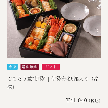
￥5,000～￥9,999
￥10,000～￥14,999
￥15,000～￥19,999
￥20,000～
その他
ごちそう重“伊勢”｜伊勢海老5尾入り（冷
凍）
全商品一覧
¥41,040
(税込)
冷凍商品一覧