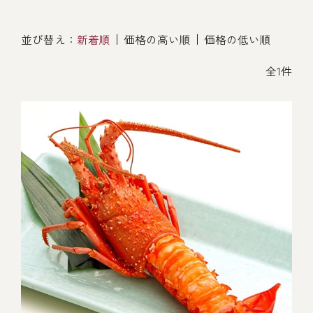
オンライン通販
焼物
ごちそう重
並び替え：
新着順
価格の高い順
価格の低い順
全ての商品を見る
海鮮鍋
ご結婚式 1.5次会・
弁当宅配・仕出し
(造り/焼物/蒸し/ボイル伊勢海老)
二次会
全1件
蒸し
還暦重
生おせち
海鮮ＢＢＱ
ボイル伊勢海老
(ごちそう重/誕生日重/還暦重/お食い初め重)
誕生日重
おせち冷凍
調味料
鉄板焼 ひかり
サイトマップ
お食い初め重
(生おせち/おせち冷凍)
製薬会社・MR
採用情報
スープ・スープカレー
企業情報
ご意見・お問合せ
お味噌汁
プライバシーポリシー
取引先エントリー
レストラン商品
全ての商品を見る