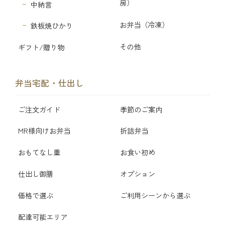
房）
中納言
お弁当（冷凍）
鉄板焼ひかり
その他
ギフト/贈り物
弁当宅配・仕出し
ご注文ガイド
季節のご案内
MR様向けお弁当
折詰弁当
おもてなし重
お食い初め
仕出し御膳
オプション
価格で選ぶ
ご利用シーンから選ぶ
配達可能エリア