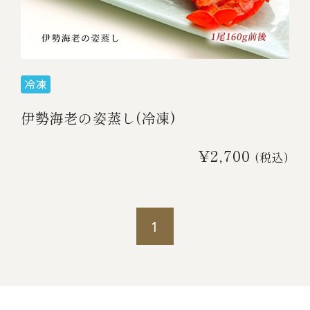
伊勢海老料理（中納言厨房）
鉄板焼ひかり
お弁当（冷凍）
(中納言/鉄板焼ひかり)
中納言
その他
（中納言厨房）
伊勢海老の姿蒸し(冷凍)
ギフト/贈り物
¥2,700
(税込)
価格で探す
1
～￥2,999
￥3,000～￥4,999