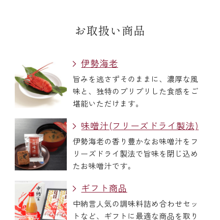
￥5,000～￥9,999
お取扱い商品
￥10,000～￥14,999
伊勢海老
￥15,000～￥19,999
旨みを逃さずそのままに、濃厚な風
味と、独特のプリプリした食感をご
堪能いただけます。
￥20,000～
味噌汁(フリーズドライ製法)
伊勢海老の香り豊かなお味噌汁をフ
リーズドライ製法で旨味を閉じ込め
その他
たお味噌汁です。
全商品一覧
ギフト商品
中納言人気の調味料詰め合わせセッ
トなど、ギフトに最適な商品を取り
冷凍商品一覧