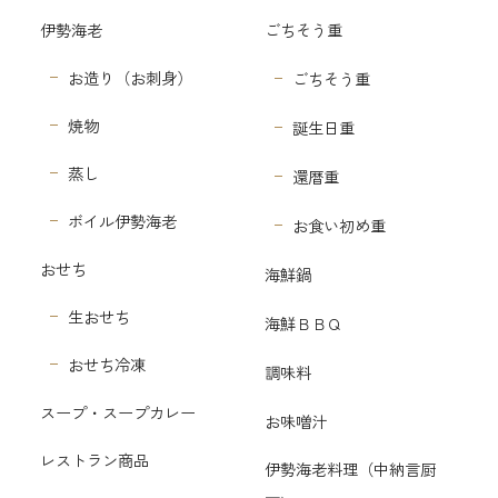
伊勢海老
ごちそう重
お造り（お刺身）
ごちそう重
焼物
誕生日重
蒸し
還暦重
ボイル伊勢海老
お食い初め重
おせち
海鮮鍋
生おせち
海鮮ＢＢＱ
おせち冷凍
調味料
スープ・スープカレー
お味噌汁
レストラン商品
伊勢海老料理（中納言厨