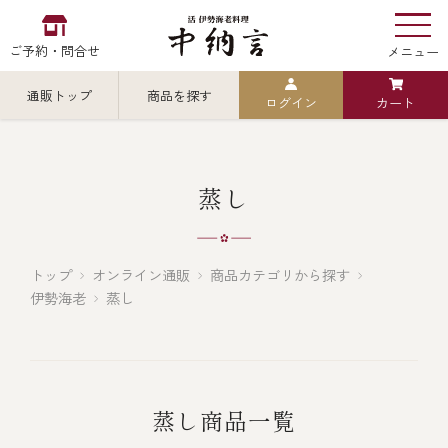
ご予約・問合せ
メニュー
通販トップ
商品を探す
ログイン
カート
お食い初め
中納言
の
検索
蒸し
中納言の伊勢海老
カテゴリから探す
全ての商品を見る
トップ
オンライン通販
商品カテゴリから探す
伊勢海老
蒸し
伊勢海老
用途・シーン
全ての商品を見る
ごちそう重
レストラン
蒸し商品一覧
お造り（お刺身）
全ての商品を見る
おせち