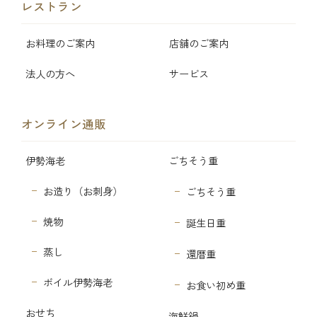
レストラン
お料理のご案内
店舗のご案内
法人の方へ
サービス
オンライン通販
伊勢海老
ごちそう重
お造り（お刺身）
ごちそう重
焼物
誕生日重
蒸し
還暦重
ボイル伊勢海老
お食い初め重
おせち
海鮮鍋