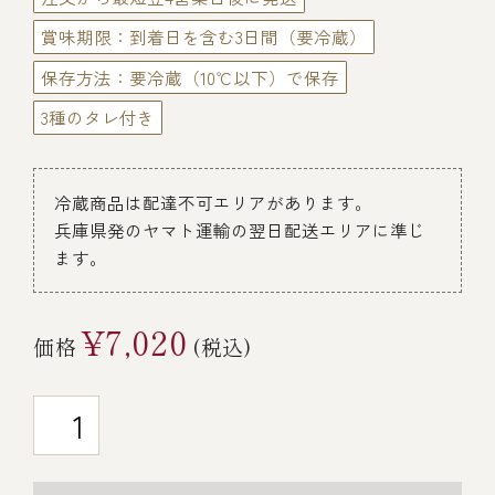
￥5,000～￥9,999
賞味期限：到着日を含む3日間（要冷蔵）
保存方法：要冷蔵（10℃以下）で保存
￥10,000～￥14,999
3種のタレ付き
￥15,000～￥19,999
冷蔵商品は配達不可エリアがあります。
兵庫県発のヤマト運輸の翌日配送エリアに準じ
￥20,000～
ます。
¥7,020
価格
(税込)
その他
全商品一覧
冷凍商品一覧