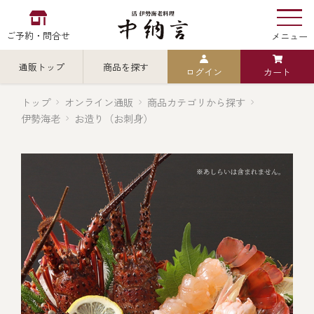
ご予約・問合せ
メニュー
通販トップ
商品を探す
ログイン
カート
お食い初め
中納言
の
トップ
オンライン通販
商品カテゴリから探す
伊勢海老
お造り（お刺身）
検索
中納言の伊勢海老
カテゴリから探す
全ての商品を見る
伊勢海老
用途・シーン
全ての商品を見る
ごちそう重
レストラン
お造り（お刺身）
全ての商品を見る
おせち