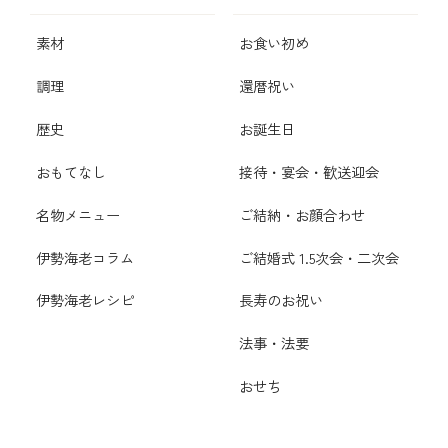
素材
お食い初め
調理
還暦祝い
歴史
お誕生日
おもてなし
接待・宴会・歓送迎会
名物メニュー
ご結納・お顔合わせ
伊勢海老コラム
ご結婚式 1.5次会・二次会
伊勢海老レシピ
長寿のお祝い
法事・法要
おせち