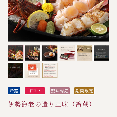
オンライン通販
焼物
ごちそう重
全ての商品を見る
海鮮鍋
ご結婚式 1.5次会・
弁当宅配・仕出し
(造り/焼物/蒸し/ボイル伊勢海老)
二次会
蒸し
還暦重
生おせち
海鮮ＢＢＱ
ボイル伊勢海老
(ごちそう重/誕生日重/還暦重/お食い初め重)
誕生日重
おせち冷凍
調味料
鉄板焼 ひかり
サイトマップ
お食い初め重
(生おせち/おせち冷凍)
製薬会社・MR
採用情報
スープ・スープカレー
企業情報
ご意見・お問合せ
お味噌汁
プライバシーポリシー
取引先エントリー
レストラン商品
伊勢海老の造り三昧（冷蔵）
全ての商品を見る