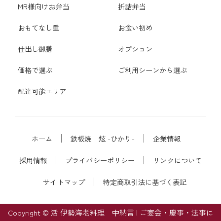
MR様向けお弁当
折詰弁当
おもてなし重
お食い初め
仕出し御膳
オプション
価格で選ぶ
ご利用シーンから選ぶ
配達可能エリア
ホーム
鉄板焼 炫 -ひかり-
企業情報
採用情報
プライバシーポリシー
リンクについて
サイトマップ
特定商取引法に基づく表記
Copyright © 活 伊勢海老料理 中納言 | ご宴会・慶事・法事に