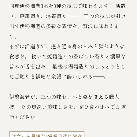
伊勢海老料理（中納言厨房）
国産伊勢海老3尾を3種の技法で味わえます。 活造
り、焼霜造り、湯霜造り――。 三つの技法が引き
鉄板焼ひかり
お弁当（冷凍）
(中納言/鉄板焼ひかり)
出す伊勢海老の多彩な表情を、贅沢に味わえま
中納言
す。
その他
（中納言厨房）
まずは活造りで、透き通る身の甘みと弾むような
食感を。 続いて焼霜造りの香ばしい香りと濃厚な
ギフト/贈り物
旨みが舌を包み、 最後は湯霜造りのしっとりとし
た舌触りと繊細な余韻に酔いしれる――。
価格で探す
伊勢海老が、三つの味わいへと姿を変える職人
～￥2,999
技。 その奥深い美味しさを、ぜひ食べ比べでご堪
能ください。
￥3,000～￥4,999
注文から最短翌4営業日後に発送