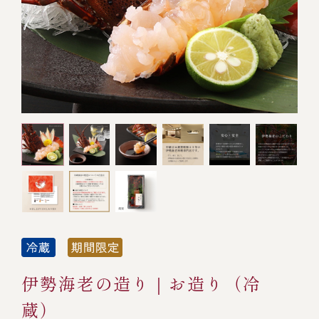
オンライン通販
焼物
ごちそう重
全ての商品を見る
海鮮鍋
ご結婚式 1.5次会・
弁当宅配・仕出し
(造り/焼物/蒸し/ボイル伊勢海老)
二次会
蒸し
還暦重
生おせち
海鮮ＢＢＱ
ボイル伊勢海老
(ごちそう重/誕生日重/還暦重/お食い初め重)
誕生日重
おせち冷凍
調味料
鉄板焼 ひかり
サイトマップ
お食い初め重
(生おせち/おせち冷凍)
製薬会社・MR
採用情報
スープ・スープカレー
企業情報
ご意見・お問合せ
お味噌汁
プライバシーポリシー
取引先エントリー
レストラン商品
伊勢海老の造り｜お造り（冷
蔵）
全ての商品を見る