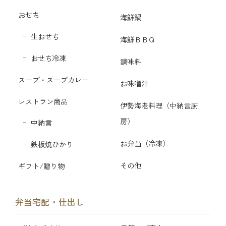
おせち
海鮮鍋
生おせち
海鮮ＢＢＱ
おせち冷凍
調味料
スープ・スープカレー
お味噌汁
レストラン商品
伊勢海老料理（中納言厨
房）
中納言
お弁当（冷凍）
鉄板焼ひかり
その他
ギフト/贈り物
弁当宅配・仕出し