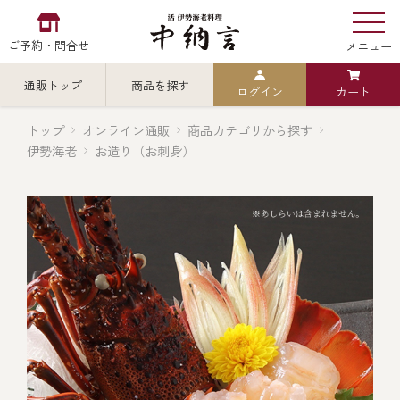
ご予約・問合せ
メニュー
通販トップ
商品を探す
ログイン
カート
お食い初め
中納言
の
トップ
オンライン通販
商品カテゴリから探す
伊勢海老
お造り（お刺身）
検索
中納言の伊勢海老
カテゴリから探す
全ての商品を見る
伊勢海老
用途・シーン
全ての商品を見る
ごちそう重
レストラン
お造り（お刺身）
全ての商品を見る
おせち