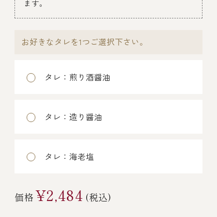
ます。
￥5,000～￥9,999
お好きなタレを1つご選択下さい。
￥10,000～￥14,999
タレ：煎り酒醤油
￥15,000～￥19,999
￥20,000～
タレ：造り醤油
その他
タレ：海老塩
全商品一覧
¥2,484
価格
(税込)
冷凍商品一覧