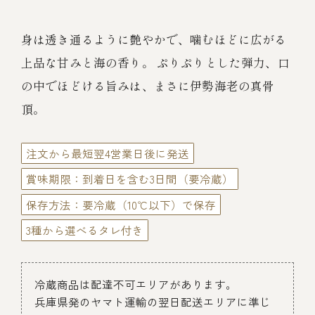
伊勢海老料理（中納言厨房）
鉄板焼ひかり
身は透き通るように艶やかで、噛むほどに広がる
お弁当（冷凍）
(中納言/鉄板焼ひかり)
上品な甘みと海の香り。 ぷりぷりとした弾力、口
中納言
の中でほどける旨みは、まさに伊勢海老の真骨
その他
（中納言厨房）
頂。
ギフト/贈り物
注文から最短翌4営業日後に発送
賞味期限：到着日を含む3日間（要冷蔵）
価格で探す
保存方法：要冷蔵（10℃以下）で保存
3種から選べるタレ付き
～￥2,999
冷蔵商品は配達不可エリアがあります。
￥3,000～￥4,999
兵庫県発のヤマト運輸の翌日配送エリアに準じ