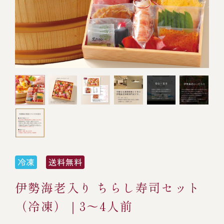
オンライン通販
焼物
ごちそう重
全ての商品を見る
海鮮鍋
ご結婚式 1.5次会・
弁当宅配・仕出し
(造り/焼物/蒸し/ボイル伊勢海老)
二次会
蒸し
還暦重
生おせち
海鮮ＢＢＱ
ボイル伊勢海老
(ごちそう重/誕生日重/還暦重/お食い初め重)
誕生日重
おせち冷凍
調味料
鉄板焼 ひかり
サイトマップ
お食い初め重
(生おせち/おせち冷凍)
製薬会社・MR
採用情報
スープ・スープカレー
企業情報
ご意見・お問合せ
お味噌汁
プライバシーポリシー
取引先エントリー
伊勢海老入り ちらし寿司セット
レストラン商品
（冷凍）｜3～4人前
全ての商品を見る