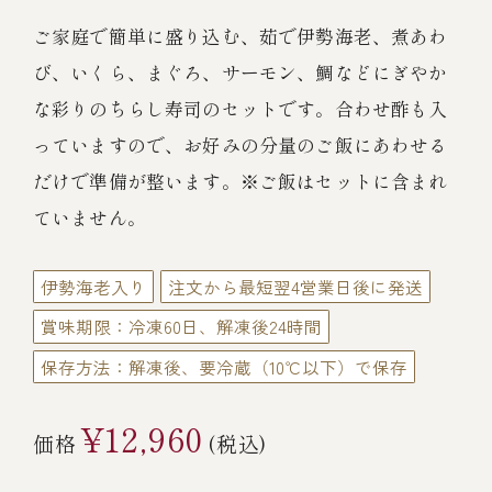
伊勢海老料理（中納言厨房）
ご家庭で簡単に盛り込む、茹で伊勢海老、煮あわ
鉄板焼ひかり
お弁当（冷凍）
(中納言/鉄板焼ひかり)
び、いくら、まぐろ、サーモン、鯛などにぎやか
な彩りのちらし寿司のセットです。合わせ酢も入
中納言
その他
っていますので、お好みの分量のご飯にあわせる
（中納言厨房）
だけで準備が整います。※ご飯はセットに含まれ
ギフト/贈り物
ていません。
伊勢海老入り
注文から最短翌4営業日後に発送
価格で探す
賞味期限：冷凍60日、解凍後24時間
保存方法：解凍後、要冷蔵（10℃以下）で保存
～￥2,999
¥12,960
価格
(税込)
￥3,000～￥4,999