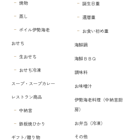
焼物
誕生日重
蒸し
還暦重
ボイル伊勢海老
お食い初め重
おせち
海鮮鍋
生おせち
海鮮ＢＢＱ
おせち冷凍
調味料
スープ・スープカレー
お味噌汁
レストラン商品
伊勢海老料理（中納言厨
房）
中納言
お弁当（冷凍）
鉄板焼ひかり
その他
ギフト/贈り物