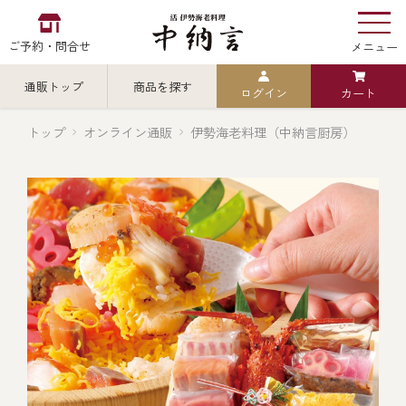
ご予約・問合せ
メニュー
通販トップ
商品を探す
ログイン
カート
お食い初め
中納言
の
トップ
オンライン通販
伊勢海老料理（中納言厨房）
検索
中納言の伊勢海老
カテゴリから探す
全ての商品を見る
伊勢海老
用途・シーン
全ての商品を見る
ごちそう重
レストラン
お造り（お刺身）
全ての商品を見る
おせち