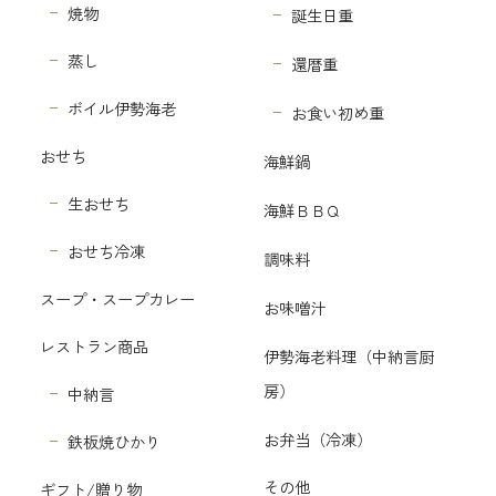
焼物
誕生日重
蒸し
還暦重
ボイル伊勢海老
お食い初め重
おせち
海鮮鍋
生おせち
海鮮ＢＢＱ
おせち冷凍
調味料
スープ・スープカレー
お味噌汁
レストラン商品
伊勢海老料理（中納言厨
房）
中納言
お弁当（冷凍）
鉄板焼ひかり
その他
ギフト/贈り物