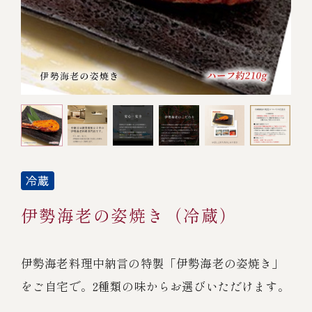
オンライン通販
焼物
ごちそう重
全ての商品を見る
海鮮鍋
ご結婚式 1.5次会・
弁当宅配・仕出し
(造り/焼物/蒸し/ボイル伊勢海老)
二次会
蒸し
還暦重
生おせち
海鮮ＢＢＱ
ボイル伊勢海老
(ごちそう重/誕生日重/還暦重/お食い初め重)
誕生日重
おせち冷凍
調味料
鉄板焼 ひかり
サイトマップ
お食い初め重
(生おせち/おせち冷凍)
製薬会社・MR
採用情報
スープ・スープカレー
伊勢海老の姿焼き（冷蔵）
企業情報
ご意見・お問合せ
お味噌汁
プライバシーポリシー
取引先エントリー
伊勢海老料理中納言の特製「伊勢海老の姿焼き」
レストラン商品
をご自宅で。2種類の味からお選びいただけます。
全ての商品を見る