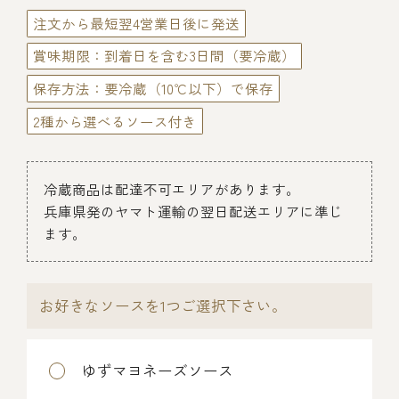
伊勢海老料理（中納言厨房）
注文から最短翌4営業日後に発送
鉄板焼ひかり
賞味期限：到着日を含む3日間（要冷蔵）
お弁当（冷凍）
(中納言/鉄板焼ひかり)
保存方法：要冷蔵（10℃以下）で保存
中納言
その他
（中納言厨房）
2種から選べるソース付き
ギフト/贈り物
冷蔵商品は配達不可エリアがあります。
兵庫県発のヤマト運輸の翌日配送エリアに準じ
ます。
価格で探す
～￥2,999
お好きなソースを1つご選択下さい。
￥3,000～￥4,999
ゆずマヨネーズソース