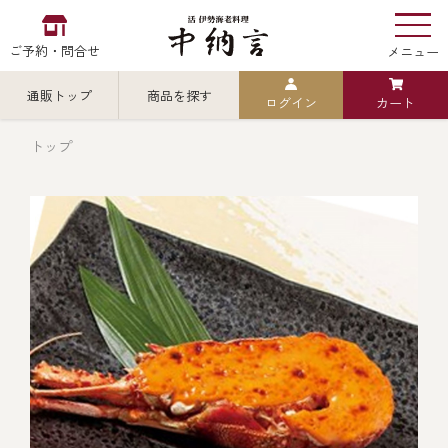
ご予約・問合せ
メニュー
通販トップ
商品を探す
ログイン
カート
お食い初め
中納言
の
トップ
検索
中納言の伊勢海老
カテゴリから探す
全ての商品を見る
伊勢海老
用途・シーン
全ての商品を見る
ごちそう重
レストラン
お造り（お刺身）
全ての商品を見る
おせち