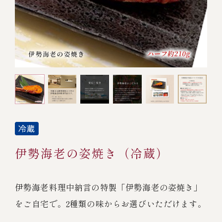
オンライン通販
焼物
ごちそう重
全ての商品を見る
海鮮鍋
ご結婚式 1.5次会・
弁当宅配・仕出し
(造り/焼物/蒸し/ボイル伊勢海老)
二次会
蒸し
還暦重
生おせち
海鮮ＢＢＱ
ボイル伊勢海老
(ごちそう重/誕生日重/還暦重/お食い初め重)
誕生日重
おせち冷凍
調味料
鉄板焼 ひかり
サイトマップ
お食い初め重
(生おせち/おせち冷凍)
製薬会社・MR
採用情報
スープ・スープカレー
伊勢海老の姿焼き（冷蔵）
企業情報
ご意見・お問合せ
お味噌汁
プライバシーポリシー
取引先エントリー
伊勢海老料理中納言の特製「伊勢海老の姿焼き」
レストラン商品
をご自宅で。2種類の味からお選びいただけます。
全ての商品を見る