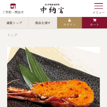
ご予約・問合せ
メニュー
通販トップ
商品を探す
ログイン
カート
お食い初め
中納言
の
トップ
検索
中納言の伊勢海老
カテゴリから探す
全ての商品を見る
伊勢海老
用途・シーン
全ての商品を見る
ごちそう重
レストラン
お造り（お刺身）
全ての商品を見る
おせち