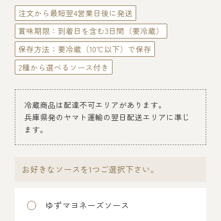
伊勢海老料理（中納言厨房）
注文から最短翌4営業日後に発送
鉄板焼ひかり
賞味期限：到着日を含む3日間（要冷蔵）
お弁当（冷凍）
(中納言/鉄板焼ひかり)
保存方法：要冷蔵（10℃以下）で保存
中納言
その他
（中納言厨房）
2種から選べるソース付き
ギフト/贈り物
冷蔵商品は配達不可エリアがあります。
兵庫県発のヤマト運輸の翌日配送エリアに準じ
ます。
価格で探す
～￥2,999
お好きなソースを1つご選択下さい。
￥3,000～￥4,999
ゆずマヨネーズソース