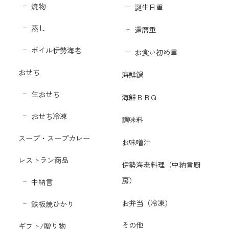
焼物
誕生日重
蒸し
還暦重
ボイル伊勢海老
お食い初め重
おせち
海鮮鍋
生おせち
海鮮ＢＢＱ
おせち冷凍
調味料
スープ・スープカレー
お味噌汁
レストラン商品
伊勢海老料理（中納言厨
房）
中納言
お弁当（冷凍）
鉄板焼ひかり
その他
ギフト/贈り物