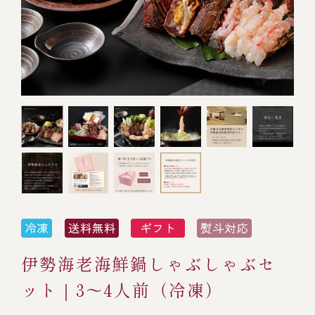
オンライン通販
焼物
ごちそう重
全ての商品を見る
海鮮鍋
ご結婚式 1.5次会・
弁当宅配・仕出し
(造り/焼物/蒸し/ボイル伊勢海老)
二次会
蒸し
還暦重
生おせち
海鮮ＢＢＱ
ボイル伊勢海老
(ごちそう重/誕生日重/還暦重/お食い初め重)
誕生日重
おせち冷凍
調味料
鉄板焼 ひかり
サイトマップ
お食い初め重
(生おせち/おせち冷凍)
製薬会社・MR
採用情報
スープ・スープカレー
企業情報
ご意見・お問合せ
お味噌汁
プライバシーポリシー
取引先エントリー
伊勢海老海鮮鍋しゃぶしゃぶセ
レストラン商品
ット｜3～4人前（冷凍）
全ての商品を見る