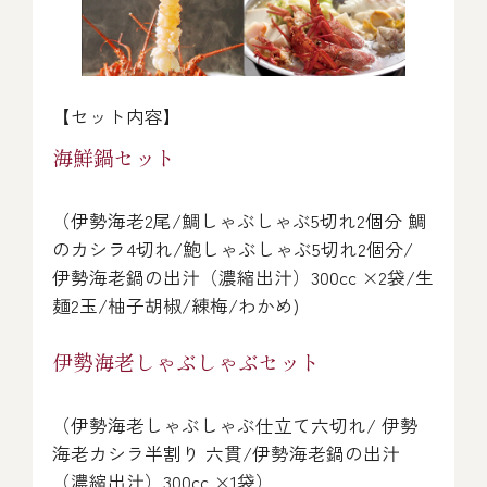
【セット内容】
海鮮鍋セット
（伊勢海老2尾/鯛しゃぶしゃぶ5切れ2個分 鯛
のカシラ4切れ/鮑しゃぶしゃぶ5切れ2個分/
伊勢海老鍋の出汁（濃縮出汁）300cc ×2袋/生
麺2玉/柚子胡椒/練梅/わかめ)
伊勢海老しゃぶしゃぶセット
（伊勢海老しゃぶしゃぶ仕立て六切れ/ 伊勢
海老カシラ半割り 六貫/伊勢海老鍋の出汁
（濃縮出汁）300cc ×1袋）