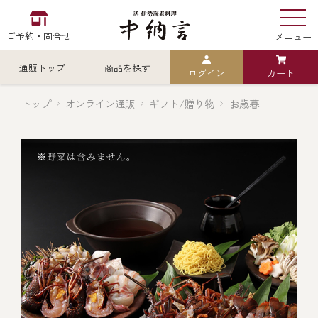
ご予約・問合せ
メニュー
通販トップ
商品を探す
ログイン
カート
お食い初め
中納言
の
トップ
オンライン通販
ギフト/贈り物
お歳暮
検索
中納言の伊勢海老
カテゴリから探す
全ての商品を見る
伊勢海老
用途・シーン
全ての商品を見る
ごちそう重
レストラン
お造り（お刺身）
全ての商品を見る
おせち