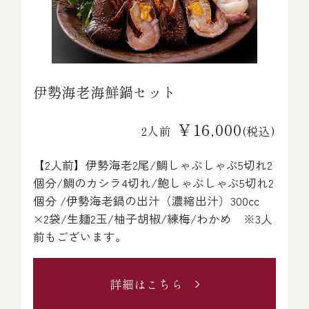
伊勢海老海鮮鍋セット
￥16,000
2人前
(税込)
【2人前】伊勢海老2尾/鯛しゃぶしゃぶ5切れ2
個分/鯛のカシラ4切れ/鮑しゃぶしゃぶ5切れ2
個分 /伊勢海老鍋の出汁（濃縮出汁）300cc
×2袋/生麺2玉/柚子胡椒/練梅/わかめ ※3人
前もございます。
詳細はこちら