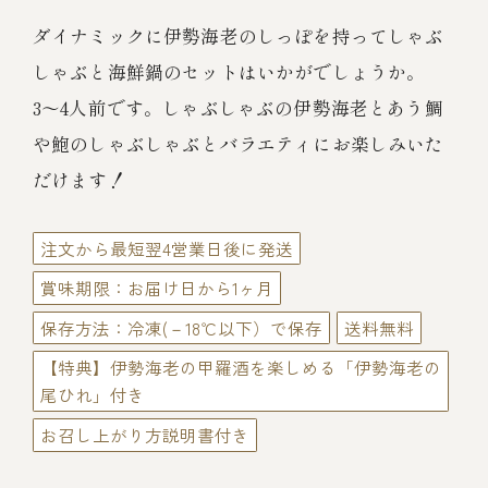
伊勢海老料理（中納言厨房）
ダイナミックに伊勢海老のしっぽを持ってしゃぶ
鉄板焼ひかり
お弁当（冷凍）
(中納言/鉄板焼ひかり)
しゃぶと海鮮鍋のセットはいかがでしょうか。
3～4人前です。しゃぶしゃぶの伊勢海老とあう鯛
中納言
その他
や鮑のしゃぶしゃぶとバラエティにお楽しみいた
（中納言厨房）
だけます！
ギフト/贈り物
注文から最短翌4営業日後に発送
賞味期限：お届け日から1ヶ月
価格で探す
保存方法：冷凍(－18℃以下）で保存
送料無料
【特典】伊勢海老の甲羅酒を楽しめる「伊勢海老の
～￥2,999
尾ひれ」付き
お召し上がり方説明書付き
￥3,000～￥4,999