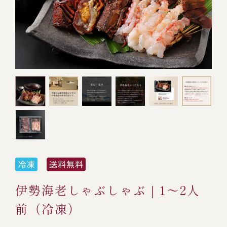
オンライン通販
焼物
ごちそう重
全ての商品を見る
海鮮鍋
ご結婚式 1.5次会・
弁当宅配・仕出し
(造り/焼物/蒸し/ボイル伊勢海老)
二次会
蒸し
還暦重
生おせち
海鮮ＢＢＱ
ボイル伊勢海老
(ごちそう重/誕生日重/還暦重/お食い初め重)
誕生日重
おせち冷凍
調味料
鉄板焼 ひかり
サイトマップ
お食い初め重
(生おせち/おせち冷凍)
製薬会社・MR
採用情報
スープ・スープカレー
企業情報
ご意見・お問合せ
お味噌汁
プライバシーポリシー
取引先エントリー
伊勢海老しゃぶしゃぶ｜1～2人
レストラン商品
前（冷凍）
全ての商品を見る