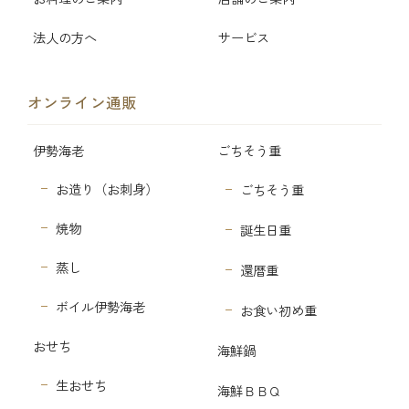
法人の方へ
サービス
オンライン通販
伊勢海老
ごちそう重
お造り（お刺身）
ごちそう重
焼物
誕生日重
蒸し
還暦重
ボイル伊勢海老
お食い初め重
おせち
海鮮鍋
生おせち
海鮮ＢＢＱ