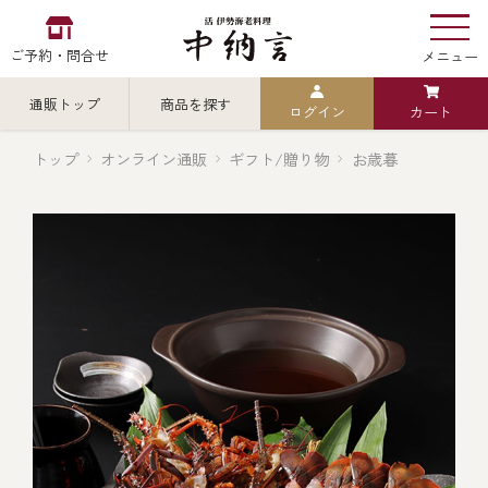
ご予約・問合せ
メニュー
通販トップ
商品を探す
ログイン
カート
お食い初め
中納言
の
トップ
オンライン通販
ギフト/贈り物
お歳暮
検索
中納言の伊勢海老
カテゴリから探す
全ての商品を見る
伊勢海老
用途・シーン
全ての商品を見る
ごちそう重
レストラン
お造り（お刺身）
全ての商品を見る
おせち