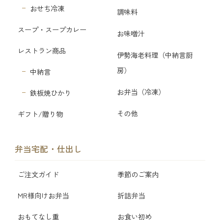
おせち冷凍
調味料
スープ・スープカレー
お味噌汁
レストラン商品
伊勢海老料理（中納言厨
房）
中納言
お弁当（冷凍）
鉄板焼ひかり
その他
ギフト/贈り物
弁当宅配・仕出し
ご注文ガイド
季節のご案内
MR様向けお弁当
折詰弁当
おもてなし重
お食い初め