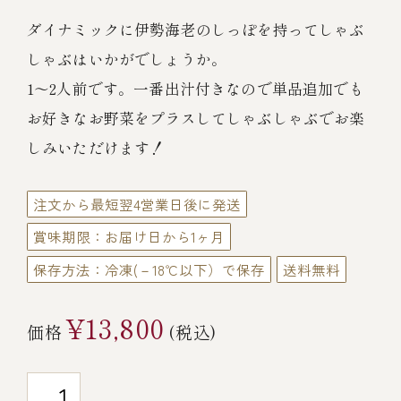
伊勢海老料理（中納言厨房）
ダイナミックに伊勢海老のしっぽを持ってしゃぶ
鉄板焼ひかり
お弁当（冷凍）
(中納言/鉄板焼ひかり)
しゃぶはいかがでしょうか。
1～2人前です。一番出汁付きなので単品追加でも
中納言
その他
お好きなお野菜をプラスしてしゃぶしゃぶでお楽
（中納言厨房）
しみいただけます！
ギフト/贈り物
注文から最短翌4営業日後に発送
賞味期限：お届け日から1ヶ月
価格で探す
保存方法：冷凍(－18℃以下）で保存
送料無料
～￥2,999
¥13,800
価格
(税込)
￥3,000～￥4,999