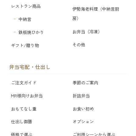
レストラン商品
伊勢海老料理（中納言厨
房）
中納言
お弁当（冷凍）
鉄板焼ひかり
その他
ギフト/贈り物
弁当宅配・仕出し
ご注文ガイド
季節のご案内
MR様向けお弁当
折詰弁当
おもてなし重
お食い初め
仕出し御膳
オプション
価格で選ぶ
ご利用シーンから選ぶ