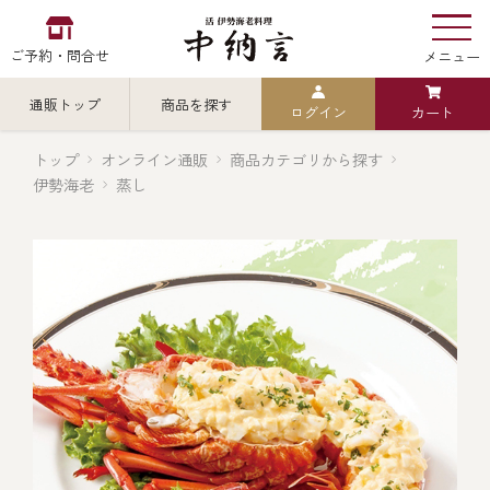
ご予約・問合せ
メニュー
通販トップ
商品を探す
ログイン
カート
お食い初め
中納言
の
トップ
オンライン通販
商品カテゴリから探す
伊勢海老
蒸し
検索
中納言の伊勢海老
カテゴリから探す
全ての商品を見る
伊勢海老
用途・シーン
全ての商品を見る
ごちそう重
レストラン
お造り（お刺身）
全ての商品を見る
おせち