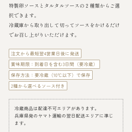
伊勢海老料理（中納言厨房）
特製卵ソースとタルタルソースの２種類からご選
択できます。
鉄板焼ひかり
お弁当（冷凍）
(中納言/鉄板焼ひかり)
冷蔵庫から取り出して切ってソースをかけるだけ
中納言
でお召し上がりいただけます。
その他
（中納言厨房）
注文から最短翌4営業日後に発送
ギフト/贈り物
賞味期限：到着日を含む3日間（要冷蔵）
保存方法：要冷蔵（10℃以下）で保存
価格で探す
2種から選べるソース付き
～￥2,999
冷蔵商品は配達不可エリアがあります。
兵庫県発のヤマト運輸の翌日配送エリアに準じ
￥3,000～￥4,999
ます。