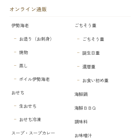
オンライン通販
伊勢海老
ごちそう重
お造り（お刺身）
ごちそう重
焼物
誕生日重
蒸し
還暦重
ボイル伊勢海老
お食い初め重
おせち
海鮮鍋
生おせち
海鮮ＢＢＱ
おせち冷凍
調味料
スープ・スープカレー
お味噌汁