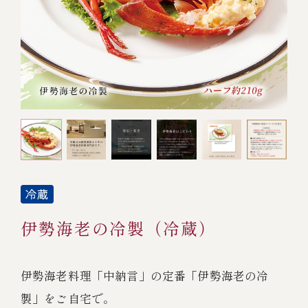
オンライン通販
焼物
ごちそう重
全ての商品を見る
海鮮鍋
ご結婚式 1.5次会・
弁当宅配・仕出し
(造り/焼物/蒸し/ボイル伊勢海老)
二次会
蒸し
還暦重
生おせち
海鮮ＢＢＱ
ボイル伊勢海老
(ごちそう重/誕生日重/還暦重/お食い初め重)
誕生日重
おせち冷凍
調味料
鉄板焼 ひかり
サイトマップ
お食い初め重
(生おせち/おせち冷凍)
製薬会社・MR
採用情報
スープ・スープカレー
企業情報
ご意見・お問合せ
お味噌汁
伊勢海老の冷製（冷蔵）
プライバシーポリシー
取引先エントリー
レストラン商品
伊勢海老料理「中納言」の定番「伊勢海老の冷
製」をご自宅で。
全ての商品を見る