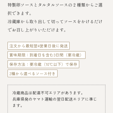
伊勢海老料理（中納言厨房）
特製卵ソースとタルタルソースの２種類からご選
択できます。
鉄板焼ひかり
お弁当（冷凍）
(中納言/鉄板焼ひかり)
冷蔵庫から取り出して切ってソースをかけるだけ
中納言
でお召し上がりいただけます。
その他
（中納言厨房）
注文から最短翌4営業日後に発送
ギフト/贈り物
賞味期限：到着日を含む3日間（要冷蔵）
保存方法：要冷蔵（10℃以下）で保存
価格で探す
2種から選べるソース付き
～￥2,999
冷蔵商品は配達不可エリアがあります。
兵庫県発のヤマト運輸の翌日配送エリアに準じ
￥3,000～￥4,999
ます。