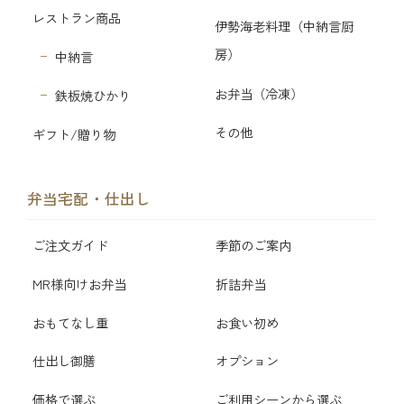
レストラン商品
伊勢海老料理（中納言厨
房）
中納言
お弁当（冷凍）
鉄板焼ひかり
その他
ギフト/贈り物
弁当宅配・仕出し
ご注文ガイド
季節のご案内
MR様向けお弁当
折詰弁当
おもてなし重
お食い初め
仕出し御膳
オプション
価格で選ぶ
ご利用シーンから選ぶ