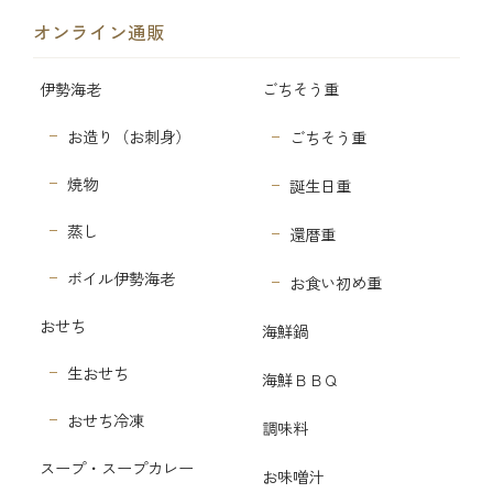
オンライン通販
伊勢海老
ごちそう重
お造り（お刺身）
ごちそう重
焼物
誕生日重
蒸し
還暦重
ボイル伊勢海老
お食い初め重
おせち
海鮮鍋
生おせち
海鮮ＢＢＱ
おせち冷凍
調味料
スープ・スープカレー
お味噌汁