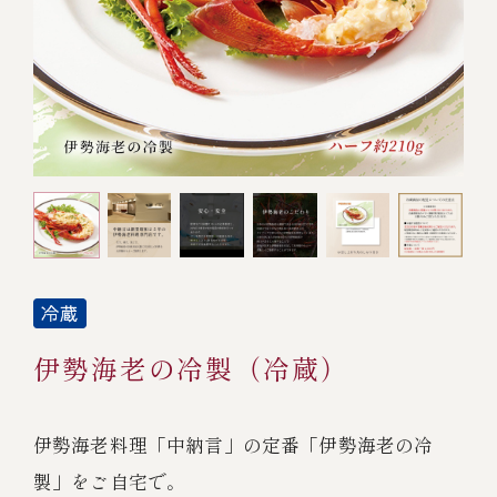
オンライン通販
焼物
ごちそう重
全ての商品を見る
海鮮鍋
ご結婚式 1.5次会・
弁当宅配・仕出し
(造り/焼物/蒸し/ボイル伊勢海老)
二次会
蒸し
還暦重
生おせち
海鮮ＢＢＱ
ボイル伊勢海老
(ごちそう重/誕生日重/還暦重/お食い初め重)
誕生日重
おせち冷凍
調味料
鉄板焼 ひかり
サイトマップ
お食い初め重
(生おせち/おせち冷凍)
製薬会社・MR
採用情報
スープ・スープカレー
企業情報
ご意見・お問合せ
お味噌汁
伊勢海老の冷製（冷蔵）
プライバシーポリシー
取引先エントリー
レストラン商品
伊勢海老料理「中納言」の定番「伊勢海老の冷
製」をご自宅で。
全ての商品を見る