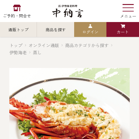
ご予約・問合せ
メニュー
通販トップ
商品を探す
ログイン
カート
お食い初め
中納言
の
トップ
オンライン通販
商品カテゴリから探す
伊勢海老
蒸し
検索
中納言の伊勢海老
カテゴリから探す
全ての商品を見る
伊勢海老
用途・シーン
全ての商品を見る
ごちそう重
レストラン
お造り（お刺身）
全ての商品を見る
おせち