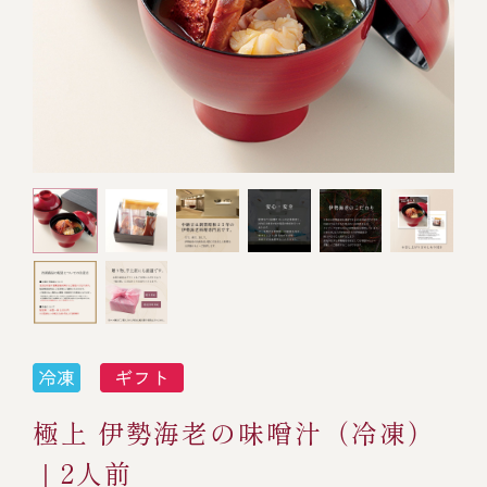
オンライン通販
焼物
ごちそう重
全ての商品を見る
海鮮鍋
ご結婚式 1.5次会・
弁当宅配・仕出し
(造り/焼物/蒸し/ボイル伊勢海老)
二次会
蒸し
還暦重
生おせち
海鮮ＢＢＱ
ボイル伊勢海老
(ごちそう重/誕生日重/還暦重/お食い初め重)
誕生日重
おせち冷凍
調味料
鉄板焼 ひかり
サイトマップ
お食い初め重
(生おせち/おせち冷凍)
製薬会社・MR
採用情報
スープ・スープカレー
企業情報
ご意見・お問合せ
お味噌汁
プライバシーポリシー
取引先エントリー
レストラン商品
極上 伊勢海老の味噌汁（冷凍）
｜2人前
全ての商品を見る