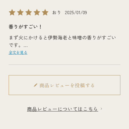
おり
2025/01/09
香りがすごい！
まず火にかけると伊勢海老と味噌の香りがすごい
です。
濃い伊勢海老の出汁と、味噌の風味が最高です。
全文を見る
伊勢海老の身が入っているお味噌汁はなかなかな
いのでまた注文します！
商品レビューを投稿する
商品レビューについてはこちら