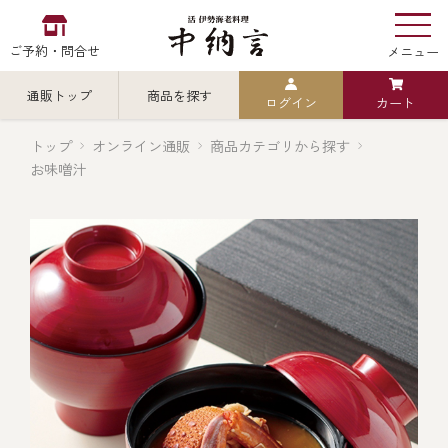
ご予約・問合せ
メニュー
通販トップ
商品を探す
ログイン
カート
お食い初め
中納言
の
トップ
オンライン通販
商品カテゴリから探す
お味噌汁
検索
中納言の伊勢海老
カテゴリから探す
全ての商品を見る
伊勢海老
用途・シーン
全ての商品を見る
ごちそう重
レストラン
お造り（お刺身）
全ての商品を見る
おせち