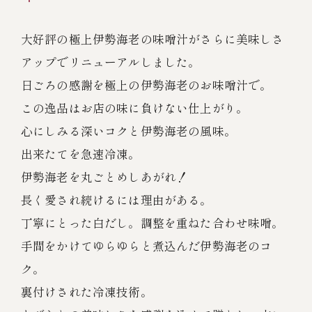
伊勢海老料理（中納言厨房）
鉄板焼ひかり
大好評の極上伊勢海老の味噌汁がさらに美味しさ
お弁当（冷凍）
(中納言/鉄板焼ひかり)
アップでリニューアルしました。
中納言
日ごろの感謝を極上の伊勢海老のお味噌汁で。
その他
（中納言厨房）
この逸品はお店の味に負けない仕上がり。
心にしみる深いコクと伊勢海老の風味。
ギフト/贈り物
出来たてを急速冷凍。
伊勢海老を丸ごとめしあがれ！
価格で探す
長く愛され続けるには理由がある。
丁寧にとった白だし。調整を重ねた合わせ味噌。
～￥2,999
手間をかけてゆらゆらと煮込んだ伊勢海老のコ
ク。
￥3,000～￥4,999
裏付けされた冷凍技術。