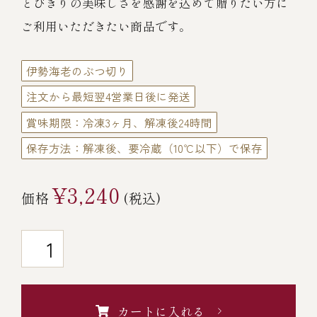
とびきりの美味しさを感謝を込めて贈りたい方に
￥5,000～￥9,999
ご利用いただきたい商品です。
￥10,000～￥14,999
伊勢海老のぶつ切り
注文から最短翌4営業日後に発送
￥15,000～￥19,999
賞味期限：冷凍3ヶ月、解凍後24時間
保存方法：解凍後、要冷蔵（10℃以下）で保存
￥20,000～
¥3,240
価格
(税込)
その他
全商品一覧
カートに入れる
冷凍商品一覧