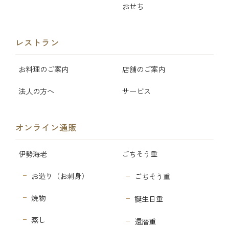
おせち
レストラン
お料理のご案内
店舗のご案内
法人の方へ
サービス
オンライン通販
伊勢海老
ごちそう重
お造り（お刺身）
ごちそう重
焼物
誕生日重
蒸し
還暦重