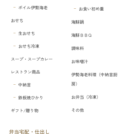
ボイル伊勢海老
お食い初め重
おせち
海鮮鍋
生おせち
海鮮ＢＢＱ
おせち冷凍
調味料
スープ・スープカレー
お味噌汁
レストラン商品
伊勢海老料理（中納言厨
房）
中納言
お弁当（冷凍）
鉄板焼ひかり
その他
ギフト/贈り物
弁当宅配・仕出し