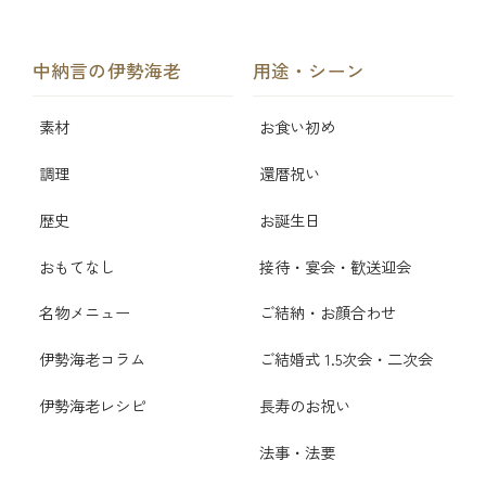
中納言の伊勢海老
用途・シーン
素材
お食い初め
調理
還暦祝い
歴史
お誕生日
おもてなし
接待・宴会・歓送迎会
名物メニュー
ご結納・お顔合わせ
伊勢海老コラム
ご結婚式 1.5次会・二次会
伊勢海老レシピ
長寿のお祝い
法事・法要