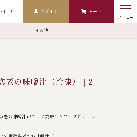
・仕出し
ログイン
カート
その他
￥10,000～￥14,999
常温商品一覧
検索
おせち
勢海老の味噌汁（冷凍）｜2
生おせち
おせち冷凍
調味料
海老の味噌汁がさらに美味しさアップでリニュー
レストラン商品
中納言
鉄板焼ひかり
上の伊勢海老のお味噌汁で。