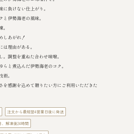
味に負けない仕上がり。
クと伊勢海老の風味。
凍。
めしあがれ！
には理由がある。
し。調整を重ねた合わせ味噌。
ゆらと煮込んだ伊勢海老のコク。
技術。
さを感謝を込めて贈りたい方にご利用いただきた
注文から最短翌4営業日後に発送
月、解凍後24時間