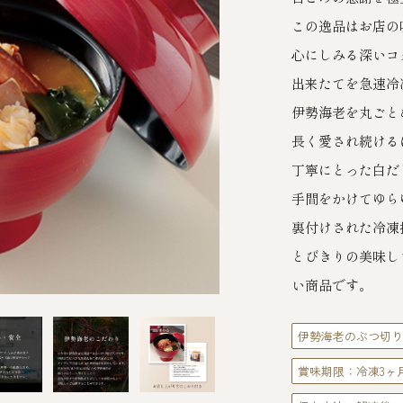
この逸品はお店の
心にしみる深いコ
出来たてを急速冷
伊勢海老を丸ごと
長く愛され続ける
丁寧にとった白だ
手間をかけてゆら
裏付けされた冷凍
とびきりの美味し
い商品です。
伊勢海老のぶつ切り
賞味期限：冷凍3ヶ