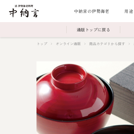
中納言の伊勢海老
用途
通販トップに戻る
トップ
オンライン通販
商品カテゴリから探す
～￥2,999
全商品一覧
￥3,0
冷凍
￥15,000～￥19,999
伊勢海老料理一覧
￥20,
季節
伊勢海老
お造り（お刺身）
焼物
蒸し
ボイル伊勢海
海鮮鍋
スープ・スープカレー
伊勢海老料理（中納言厨房）