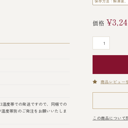
保存方法：解凍後、
¥3,24
価格
商品レビュー
3温度帯での発送ですので、同梱での
が温度帯別のご発注をお願いいたしま
この商品について