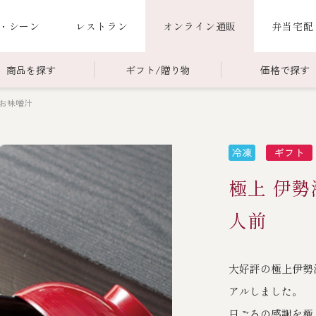
・シーン
レストラン
オンライン通販
弁当宅配
商品を探す
ギフト/贈り物
価格で探す
お味噌汁
00～￥4,999
商品一覧
￥5,000～￥9,999
冷蔵商品一覧
000～
限定商品
ご利用ガイド
ごちそう重
極上 伊
老
ごちそう重
還暦重
誕生日重
お食い初め重
人前
海鮮ＢＢＱ
大好評の極上伊勢
お味噌汁
アルしました。
お弁当（冷凍）
日ごろの感謝を極