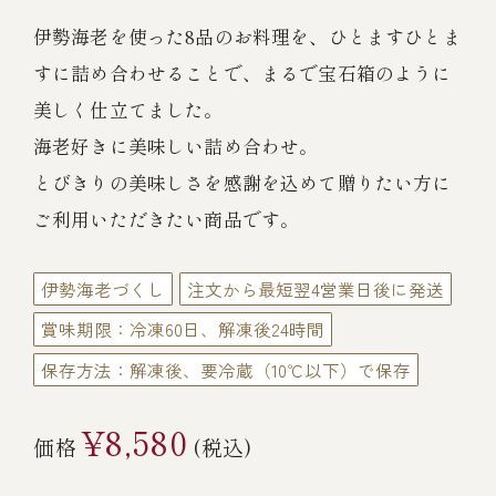
伊勢海老料理（中納言厨房）
伊勢海老を使った8品のお料理を、ひとますひとま
鉄板焼ひかり
お弁当（冷凍）
(中納言/鉄板焼ひかり)
すに詰め合わせることで、まるで宝石箱のように
美しく仕立てました。
中納言
その他
海老好きに美味しい詰め合わせ。
（中納言厨房）
とびきりの美味しさを感謝を込めて贈りたい方に
ギフト/贈り物
ご利用いただきたい商品です。
伊勢海老づくし
注文から最短翌4営業日後に発送
価格で探す
賞味期限：冷凍60日、解凍後24時間
保存方法：解凍後、要冷蔵（10℃以下）で保存
～￥2,999
¥8,580
価格
(税込)
￥3,000～￥4,999