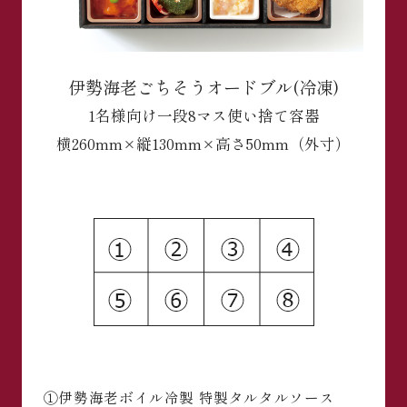
伊勢海老ごちそうオードブル(冷凍)
1名様向け
一段8マス使い捨て容器
横260mm×縦130mm×高さ50mm（外寸）
①伊勢海老ボイル冷製 特製タルタルソース