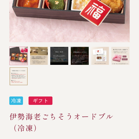
オンライン通販
焼物
ごちそう重
全ての商品を見る
海鮮鍋
ご結婚式 1.5次会・
弁当宅配・仕出し
(造り/焼物/蒸し/ボイル伊勢海老)
二次会
蒸し
還暦重
生おせち
海鮮ＢＢＱ
ボイル伊勢海老
(ごちそう重/誕生日重/還暦重/お食い初め重)
誕生日重
おせち冷凍
調味料
鉄板焼 ひかり
サイトマップ
お食い初め重
(生おせち/おせち冷凍)
製薬会社・MR
採用情報
スープ・スープカレー
企業情報
ご意見・お問合せ
お味噌汁
プライバシーポリシー
取引先エントリー
伊勢海老ごちそうオードブル
レストラン商品
（冷凍）
全ての商品を見る