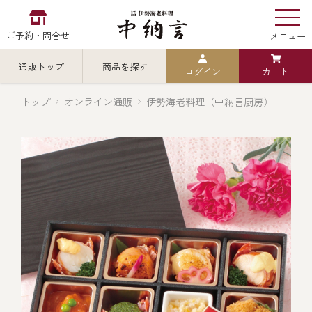
ご予約・問合せ
メニュー
通販トップ
商品を探す
ログイン
カート
お食い初め
中納言
の
トップ
オンライン通販
伊勢海老料理（中納言厨房）
検索
中納言の伊勢海老
カテゴリから探す
全ての商品を見る
伊勢海老
用途・シーン
全ての商品を見る
ごちそう重
レストラン
お造り（お刺身）
全ての商品を見る
おせち