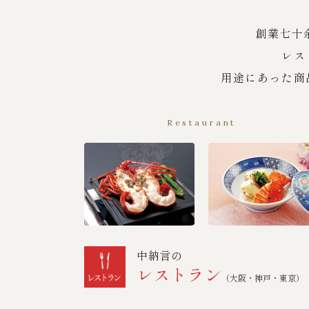
創業七十
レス
用途にあった商
Restaurant
中納言の
レストラン
（大阪・神戸・東京）