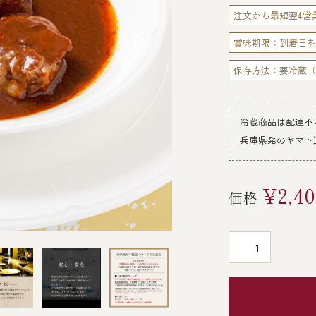
注文から最短翌4営
賞味期限：到着日を
保存方法：要冷蔵（
冷蔵商品は配達不
兵庫県発のヤマト
¥2,40
価格