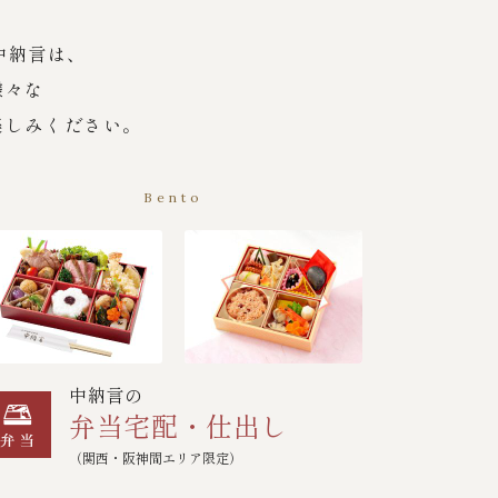
中納言は、
様々な
楽しみください。
Bento
中納言の
弁当宅配・仕出し
（関西・阪神間エリア限定）