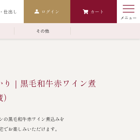
・仕出し
ログイン
カート
その他
￥10,000～￥14,999
常温商品一覧
検索
おせち
かり｜黒毛和牛赤ワイン煮
生おせち
おせち冷凍
蔵）
調味料
ンの黒毛和牛赤ワイン煮込みを
レストラン商品
宅でお楽しみいただけます。
中納言
鉄板焼ひかり