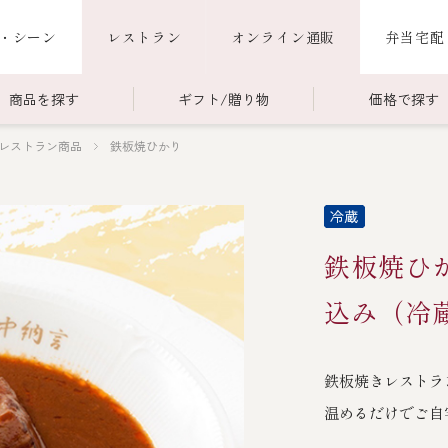
・シーン
レストラン
オンライン通販
弁当宅配
商品を探す
ギフト/贈り物
価格で探す
レストラン商品
鉄板焼ひかり
00～￥4,999
商品一覧
￥5,000～￥9,999
冷蔵商品一覧
000～
限定商品
ご利用ガイド
ごちそう重
鉄板焼ひ
老
ごちそう重
還暦重
誕生日重
お食い初め重
込み（冷
海鮮ＢＢＱ
鉄板焼きレストラ
お味噌汁
温めるだけでご自
お弁当（冷凍）