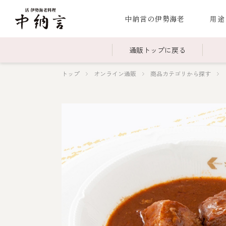
中納言の伊勢海老
用途
通販トップに戻る
トップ
オンライン通販
商品カテゴリから探す
～￥2,999
全商品一覧
￥3,0
冷凍
￥15,000～￥19,999
伊勢海老料理一覧
￥20,
季節
伊勢海老
お造り（お刺身）
焼物
蒸し
ボイル伊勢海
海鮮鍋
スープ・スープカレー
伊勢海老料理（中納言厨房）