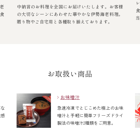
老
中納言のお料理を全国にお届けいたします。お客様
食
の大切なシーンにあわせた華やかな伊勢海老料理。
贈り物やご自宅用と各種取り揃えております。
お取扱い商品
お味噌汁
厚な
急速冷凍でとじこめた極上のお味
食感
噌汁と手軽に簡単フリーズドライ
製法の味噌汁2種類をご用意。