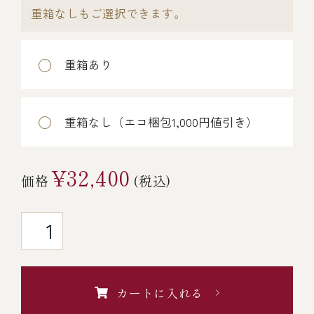
重箱なしもご選択できます。
￥5,000～￥9,999
重箱あり
￥10,000～￥14,999
￥15,000～￥19,999
重箱なし（エコ梱包1,000円値引き）
￥20,000～
¥32,400
価格
(税込)
その他
全商品一覧
カートに入れる
冷凍商品一覧