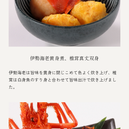
伊勢海老黄身煮、椎茸真丈双身
伊勢海老は旨味を黄身に閉じこめて色よく炊き上げ、椎
茸は白身魚のすり身と合わせて旨味出汁で炊き上げまし
た。