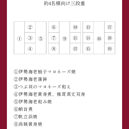
約4名様向け
三段重
①伊勢海老柚子マヨネーズ焼
②伊勢海老蒲鉾
③つぶ貝のマヨネーズ和え
④伊勢海老黄身煮、椎茸真丈双身
⑤伊勢海老和み焼
⑥蛸旨煮
⑦帆立浜焼
⑧烏賊黄身焼