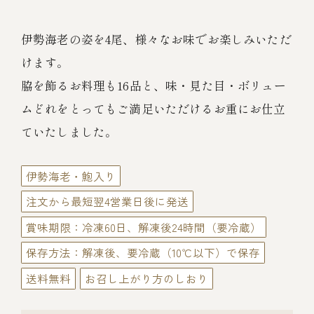
伊勢海老料理（中納言厨房）
鉄板焼ひかり
伊勢海老の姿を4尾、様々なお味でお楽しみいただ
お弁当（冷凍）
(中納言/鉄板焼ひかり)
けます。
中納言
脇を飾るお料理も16品と、味・見た目・ボリュー
その他
（中納言厨房）
ムどれをとってもご満足いただけるお重にお仕立
ていたしました。
ギフト/贈り物
伊勢海老・鮑入り
価格で探す
注文から最短翌4営業日後に発送
賞味期限：冷凍60日、解凍後24時間（要冷蔵）
～￥2,999
保存方法：解凍後、要冷蔵（10℃以下）で保存
送料無料
お召し上がり方のしおり
￥3,000～￥4,999