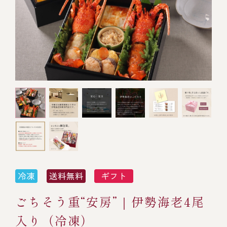
オンライン通販
焼物
ごちそう重
全ての商品を見る
海鮮鍋
ご結婚式 1.5次会・
弁当宅配・仕出し
(造り/焼物/蒸し/ボイル伊勢海老)
二次会
蒸し
還暦重
生おせち
海鮮ＢＢＱ
ボイル伊勢海老
(ごちそう重/誕生日重/還暦重/お食い初め重)
誕生日重
おせち冷凍
調味料
鉄板焼 ひかり
サイトマップ
お食い初め重
(生おせち/おせち冷凍)
製薬会社・MR
採用情報
スープ・スープカレー
企業情報
ご意見・お問合せ
お味噌汁
プライバシーポリシー
取引先エントリー
レストラン商品
ごちそう重“安房”｜伊勢海老4尾
入り（冷凍）
全ての商品を見る