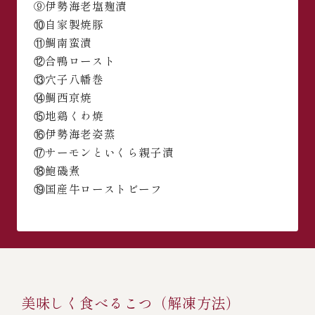
⑨伊勢海老塩麹漬
⑩自家製焼豚
⑪鯛南蛮漬
⑫合鴨ロースト
⑬穴子八幡巻
⑭鯛西京焼
⑮地鶏くわ焼
⑯伊勢海老姿蒸
⑰サーモンといくら親子漬
⑱鮑磯煮
⑲国産牛ローストビーフ
美味しく食べるこつ（解凍方法）