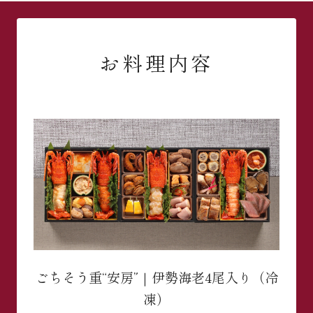
お料理内容
ごちそう重“安房”｜伊勢海老4尾入り（冷
凍）