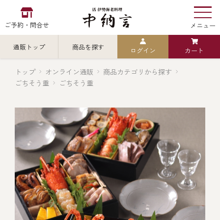
ご予約・問合せ
メニュー
通販トップ
商品を探す
ログイン
カート
お食い初め
中納言
の
トップ
オンライン通販
商品カテゴリから探す
ごちそう重
ごちそう重
検索
中納言の伊勢海老
カテゴリから探す
全ての商品を見る
伊勢海老
用途・シーン
全ての商品を見る
ごちそう重
レストラン
お造り（お刺身）
全ての商品を見る
おせち