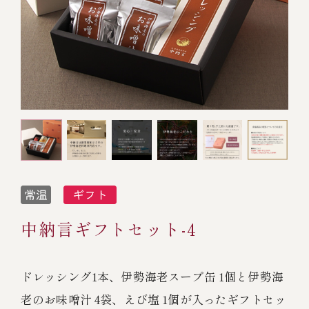
オンライン通販
焼物
ごちそう重
全ての商品を見る
海鮮鍋
ご結婚式 1.5次会・
弁当宅配・仕出し
(造り/焼物/蒸し/ボイル伊勢海老)
二次会
蒸し
還暦重
生おせち
海鮮ＢＢＱ
ボイル伊勢海老
(ごちそう重/誕生日重/還暦重/お食い初め重)
誕生日重
おせち冷凍
調味料
鉄板焼 ひかり
サイトマップ
お食い初め重
(生おせち/おせち冷凍)
製薬会社・MR
採用情報
スープ・スープカレー
企業情報
ご意見・お問合せ
お味噌汁
中納言ギフトセット-4
プライバシーポリシー
取引先エントリー
レストラン商品
ドレッシング1本、伊勢海老スープ缶 1個と伊勢海
老のお味噌汁 4袋、えび塩 1個が入ったギフトセッ
全ての商品を見る