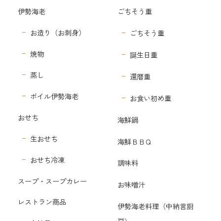
伊勢海老
ごちそう重
お造り（お刺身）
ごちそう重
焼物
誕生日重
蒸し
還暦重
ボイル伊勢海老
お食い初め重
おせち
海鮮鍋
生おせち
海鮮ＢＢＱ
おせち冷凍
調味料
スープ・スープカレー
お味噌汁
レストラン商品
伊勢海老料理（中納言厨