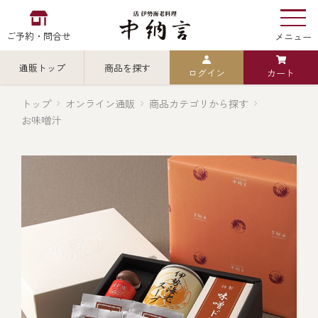
ご予約・問合せ
メニュー
通販トップ
商品を探す
ログイン
カート
お食い初め
中納言
の
トップ
オンライン通販
商品カテゴリから探す
お味噌汁
検索
中納言の伊勢海老
カテゴリから探す
全ての商品を見る
伊勢海老
用途・シーン
全ての商品を見る
ごちそう重
レストラン
お造り（お刺身）
全ての商品を見る
おせち