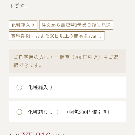
伊勢海老料理（中納言厨房）
トです。
鉄板焼ひかり
お弁当（冷凍）
(中納言/鉄板焼ひかり)
化粧箱入り
注文から最短翌3営業日後に発送
中納言
賞味期限：およそ60日以上の商品をお届け
その他
（中納言厨房）
ご自宅用の方はエコ梱包（200円引き）もご選
ギフト/贈り物
択できます。
価格で探す
化粧箱入り
～￥2,999
化粧箱なし（エコ梱包200円値引き）
￥3,000～￥4,999