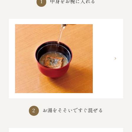
中身をお椀に入れる
1
お湯をそそいですぐ混ぜる
2