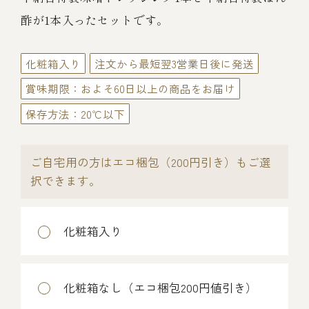
伊勢海老料理（中納言厨房）
酢が1本入ったセットです。
鉄板焼ひかり
お弁当（冷凍）
(中納言/鉄板焼ひかり)
化粧箱入り
注文から最短翌3営業日後に発送
中納言
その他
賞味期限：およそ60日以上の商品をお届け
（中納言厨房）
保存方法：20℃以下
ギフト/贈り物
ご自宅用の方はエコ梱包（200円引き）もご選
択できます。
価格で探す
化粧箱入り
～￥2,999
￥3,000～￥4,999
化粧箱なし（エコ梱包200円値引き）