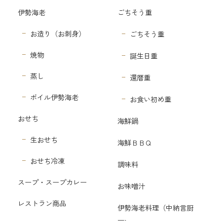
伊勢海老
ごちそう重
お造り（お刺身）
ごちそう重
焼物
誕生日重
蒸し
還暦重
ボイル伊勢海老
お食い初め重
おせち
海鮮鍋
生おせち
海鮮ＢＢＱ
おせち冷凍
調味料
スープ・スープカレー
お味噌汁
レストラン商品
伊勢海老料理（中納言厨