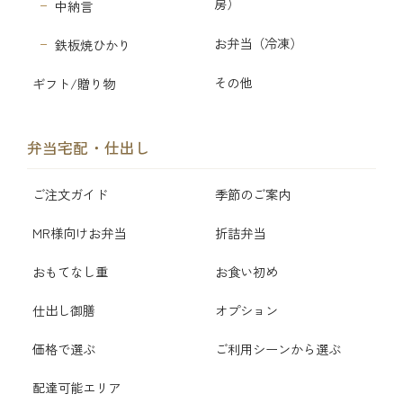
房）
中納言
お弁当（冷凍）
鉄板焼ひかり
その他
ギフト/贈り物
弁当宅配・仕出し
ご注文ガイド
季節のご案内
MR様向けお弁当
折詰弁当
おもてなし重
お食い初め
仕出し御膳
オプション
価格で選ぶ
ご利用シーンから選ぶ
配達可能エリア