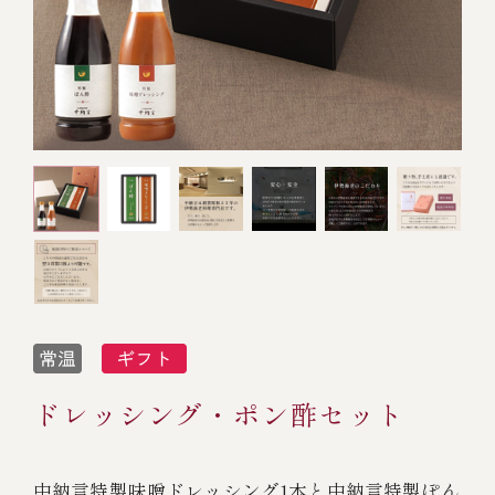
オンライン通販
焼物
ごちそう重
全ての商品を見る
海鮮鍋
ご結婚式 1.5次会・
弁当宅配・仕出し
(造り/焼物/蒸し/ボイル伊勢海老)
二次会
蒸し
還暦重
生おせち
海鮮ＢＢＱ
ボイル伊勢海老
(ごちそう重/誕生日重/還暦重/お食い初め重)
誕生日重
おせち冷凍
調味料
鉄板焼 ひかり
サイトマップ
お食い初め重
(生おせち/おせち冷凍)
製薬会社・MR
採用情報
スープ・スープカレー
企業情報
ご意見・お問合せ
お味噌汁
プライバシーポリシー
取引先エントリー
ドレッシング・ポン酢セット
レストラン商品
中納言特製味噌ドレッシング1本と中納言特製ぽん
全ての商品を見る