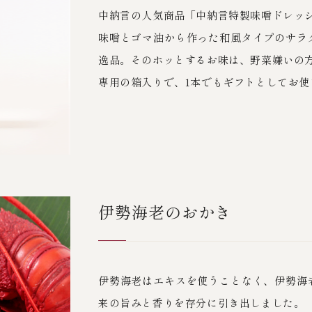
中納言の人気商品「中納言特製味噌ドレッ
味噌とゴマ油から作った和風タイプのサラ
逸品。そのホッとするお味は、野菜嫌いの
専用の箱入りで、1本でもギフトとしてお使
伊勢海老のおかき
伊勢海老はエキスを使うことなく、伊勢海
来の旨みと香りを存分に引き出しました。