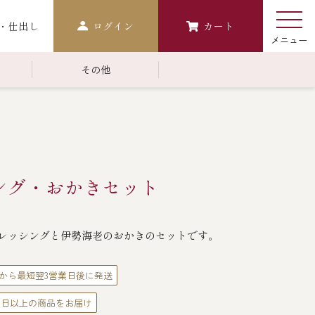
・仕出し
ログイン
カート
その他
￥10,000～￥14,999
常温商品一覧
検索
おせち
ング・おかきセット
生おせち
おせち冷凍
レッシングと伊勢海老のおかきのセットです。
調味料
レストラン商品
から最短翌3営業日後に発送
中納言
鉄板焼ひかり
0日以上の商品をお届け