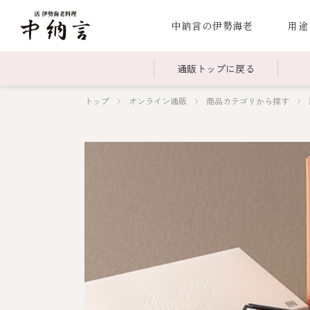
中納言の伊勢海老
用途
通販トップに戻る
トップ
オンライン通販
商品カテゴリから探す
～￥2,999
全商品一覧
￥3,0
冷凍
￥15,000～￥19,999
伊勢海老料理一覧
￥20,
季節
伊勢海老
お造り（お刺身）
焼物
蒸し
ボイル伊勢海
海鮮鍋
スープ・スープカレー
伊勢海老料理（中納言厨房）