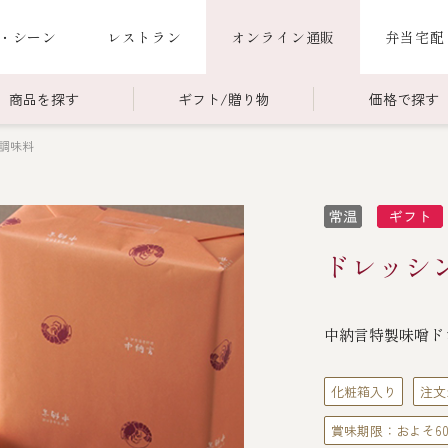
・シーン
レストラン
オンライン通販
弁当宅配
商品を探す
ギフト/贈り物
価格で探す
調味料
00～￥4,999
商品一覧
￥5,000～￥9,999
冷蔵商品一覧
000～
限定商品
ご利用ガイド
ごちそう重
ドレッシ
老
ごちそう重
還暦重
誕生日重
お食い初め重
中納言特製味噌ド
海鮮ＢＢＱ
お味噌汁
化粧箱入り
注文
賞味期限：およそ6
お弁当（冷凍）