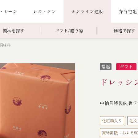
・シーン
レストラン
オンライン通販
弁当宅配
商品を探す
ギフト/贈り物
価格で探す
調味料
00～￥4,999
商品一覧
￥5,000～￥9,999
冷蔵商品一覧
000～
限定商品
ご利用ガイド
ごちそう重
ドレッシ
老
ごちそう重
還暦重
誕生日重
お食い初め重
中納言特製味噌ド
海鮮ＢＢＱ
お味噌汁
化粧箱入り
注文
賞味期限：およそ6
お弁当（冷凍）