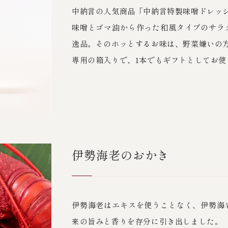
中納言の人気商品「中納言特製味噌ドレッ
味噌とゴマ油から作った和風タイプのサラ
逸品。そのホッとするお味は、野菜嫌いの
専用の箱入りで、1本でもギフトとしてお使
伊勢海老のおかき
伊勢海老はエキスを使うことなく、伊勢海
来の旨みと香りを存分に引き出しました。