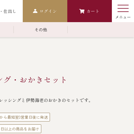
・仕出し
ログイン
カート
その他
￥10,000～￥14,999
常温商品一覧
検索
おせち
ング・おかきセット
生おせち
おせち冷凍
レッシングと伊勢海老のおかきのセットです。
調味料
レストラン商品
から最短翌3営業日後に発送
中納言
鉄板焼ひかり
0日以上の商品をお届け