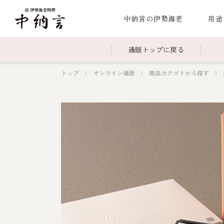
中納言の伊勢海老
用途
通販トップに戻る
トップ
オンライン通販
商品カテゴリから探す
～￥2,999
全商品一覧
￥3,0
冷凍
￥15,000～￥19,999
伊勢海老料理一覧
￥20,
季節
伊勢海老
お造り（お刺身）
焼物
蒸し
ボイル伊勢海
海鮮鍋
スープ・スープカレー
伊勢海老料理（中納言厨房）