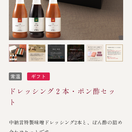
オンライン通販
焼物
ごちそう重
全ての商品を見る
海鮮鍋
ご結婚式 1.5次会・
弁当宅配・仕出し
(造り/焼物/蒸し/ボイル伊勢海老)
二次会
蒸し
還暦重
生おせち
海鮮ＢＢＱ
ボイル伊勢海老
(ごちそう重/誕生日重/還暦重/お食い初め重)
誕生日重
おせち冷凍
調味料
鉄板焼 ひかり
サイトマップ
お食い初め重
(生おせち/おせち冷凍)
製薬会社・MR
採用情報
スープ・スープカレー
ドレッシング２本・ポン酢セッ
企業情報
ご意見・お問合せ
お味噌汁
ト
プライバシーポリシー
取引先エントリー
レストラン商品
中納言特製味噌ドレッシング2本と、ぽん酢の詰め
全ての商品を見る