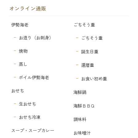
オンライン通販
伊勢海老
ごちそう重
お造り（お刺身）
ごちそう重
焼物
誕生日重
蒸し
還暦重
ボイル伊勢海老
お食い初め重
おせち
海鮮鍋
生おせち
海鮮ＢＢＱ
おせち冷凍
調味料
スープ・スープカレー
お味噌汁