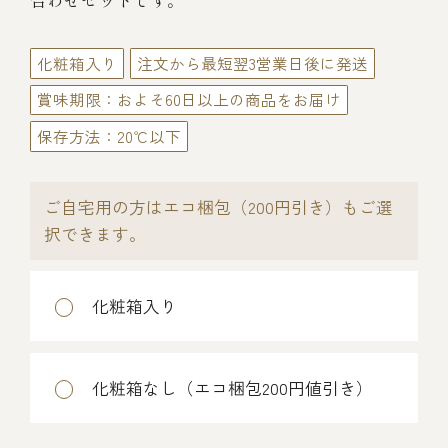
伊勢海老料理（中納言厨房）
合わせセットです。
鉄板焼ひかり
化粧箱入り
注文から最短翌3営業日後に発送
お弁当（冷凍）
(中納言/鉄板焼ひかり)
賞味期限：およそ60日以上の商品をお届け
中納言
その他
（中納言厨房）
保存方法：20℃以下
ギフト/贈り物
ご自宅用の方はエコ梱包（200円引き）もご選
択できます。
価格で探す
化粧箱入り
～￥2,999
化粧箱なし（エコ梱包200円値引き）
￥3,000～￥4,999