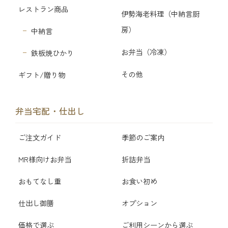
レストラン商品
伊勢海老料理（中納言厨
房）
中納言
お弁当（冷凍）
鉄板焼ひかり
その他
ギフト/贈り物
弁当宅配・仕出し
ご注文ガイド
季節のご案内
MR様向けお弁当
折詰弁当
おもてなし重
お食い初め
仕出し御膳
オプション
価格で選ぶ
ご利用シーンから選ぶ