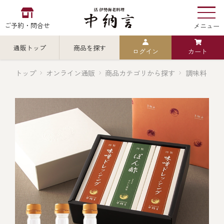
ご予約・問合せ
メニュー
通販トップ
商品を探す
ログイン
カート
お食い初め
中納言
の
トップ
オンライン通販
商品カテゴリから探す
調味料
検索
中納言の伊勢海老
カテゴリから探す
全ての商品を見る
伊勢海老
用途・シーン
全ての商品を見る
ごちそう重
レストラン
お造り（お刺身）
全ての商品を見る
おせち