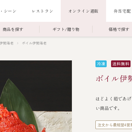
・シーン
レストラン
オンライン通販
弁当宅配
商品を探す
ギフト/贈り物
価格で探す
伊勢海老
ボイル伊勢海老
00～￥4,999
商品一覧
￥5,000～￥9,999
冷蔵商品一覧
000～
限定商品
ご利用ガイド
ごちそう重
ボイル伊勢
老
ごちそう重
還暦重
誕生日重
お食い初め重
ほどよく茹であげ
海鮮ＢＢＱ
い商品です。
お味噌汁
注文から最短翌4営
お弁当（冷凍）