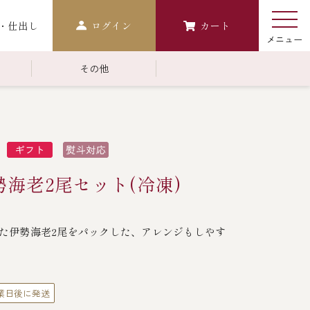
・仕出し
ログイン
カート
その他
￥10,000～￥14,999
常温商品一覧
検索
おせち
海老2尾セット(冷凍)
生おせち
おせち冷凍
た伊勢海老2尾をパックした、アレンジもしやす
調味料
レストラン商品
業日後に発送
中納言
鉄板焼ひかり