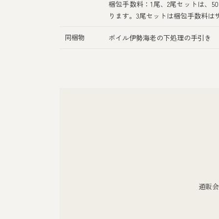
梱包手数料：1尾、2尾セットは、5
ります。3尾セットは梱包手数料は
同梱物
ボイル伊勢海老の下処理の手引き
通販会