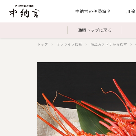
中納言の伊勢海老
用途
通販トップに戻る
トップ
オンライン通販
商品カテゴリから探す
～￥2,999
全商品一覧
￥3,0
冷凍
￥15,000～￥19,999
伊勢海老料理一覧
￥20,
季節
伊勢海老
お造り（お刺身）
焼物
蒸し
ボイル伊勢海
海鮮鍋
スープ・スープカレー
伊勢海老料理（中納言厨房）