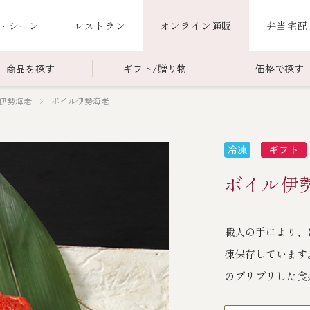
・シーン
レストラン
オンライン通販
弁当宅配
商品を探す
ギフト/贈り物
価格で探す
伊勢海老
ボイル伊勢海老
00～￥4,999
商品一覧
￥5,000～￥9,999
冷蔵商品一覧
000～
限定商品
ご利用ガイド
ごちそう重
ボイル伊勢
老
ごちそう重
還暦重
誕生日重
お食い初め重
職人の手により、
海鮮ＢＢＱ
凍保存しています
お味噌汁
のプリプリした食
お弁当（冷凍）