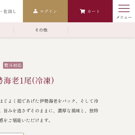
・仕出し
ログイン
カート
その他
￥10,000～￥14,999
常温商品一覧
検索
おせち
海老1尾(冷凍)
生おせち
おせち冷凍
ほどよく茹であげた伊勢海老をパック、そして冷
調味料
。旨みを逃さずそのままに、濃厚な風味と、独特
レストラン商品
感をご堪能いただけます。
中納言
鉄板焼ひかり