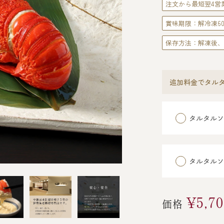
注文から最短翌4営
賞味期限：解冷凍6
保存方法：解凍後、
追加料金でタル
タルタルソ
タルタルソ
¥5,70
価格