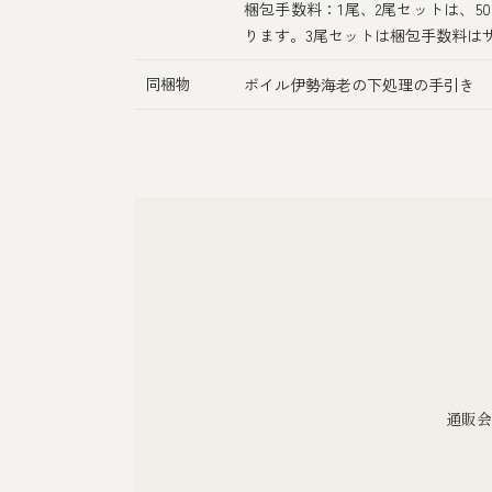
梱包手数料：1尾、2尾セットは、5
ります。3尾セットは梱包手数料は
同梱物
ボイル伊勢海老の下処理の手引き
通販会