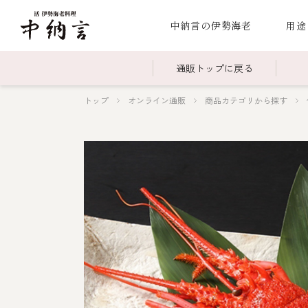
中納言の伊勢海老
用途
通販トップに戻る
トップ
オンライン通販
商品カテゴリから探す
～￥2,999
全商品一覧
￥3,0
冷凍
￥15,000～￥19,999
伊勢海老料理一覧
￥20,
季節
伊勢海老
お造り（お刺身）
焼物
蒸し
ボイル伊勢海
海鮮鍋
スープ・スープカレー
伊勢海老料理（中納言厨房）