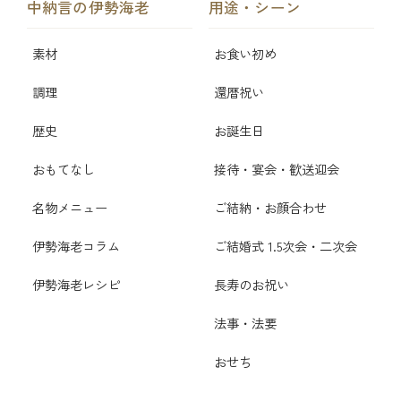
中納言の伊勢海老
用途・シーン
素材
お食い初め
調理
還暦祝い
歴史
お誕生日
おもてなし
接待・宴会・歓送迎会
名物メニュー
ご結納・お顔合わせ
伊勢海老コラム
ご結婚式 1.5次会・二次会
伊勢海老レシピ
長寿のお祝い
法事・法要
おせち