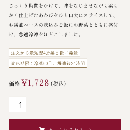
伊勢海老料理（中納言厨房）
じっくり時間をかけて、味をなじませながら柔ら
かく仕上げたあわびをひと口大にスライスして、
鉄板焼ひかり
お弁当（冷凍）
(中納言/鉄板焼ひかり)
お醤油ベースの炊込みご飯にお野菜とともに盛付
中納言
け、急速冷凍をほどこしました。
その他
（中納言厨房）
注文から最短翌4営業日後に発送
ギフト/贈り物
賞味期限：冷凍60日、解凍後24時間
¥1,728
価格で探す
価格
(税込)
～￥2,999
￥3,000～￥4,999