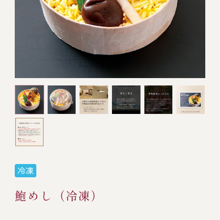
オンライン通販
焼物
ごちそう重
全ての商品を見る
海鮮鍋
ご結婚式 1.5次会・
弁当宅配・仕出し
(造り/焼物/蒸し/ボイル伊勢海老)
二次会
蒸し
還暦重
生おせち
海鮮ＢＢＱ
ボイル伊勢海老
(ごちそう重/誕生日重/還暦重/お食い初め重)
誕生日重
おせち冷凍
調味料
鉄板焼 ひかり
サイトマップ
お食い初め重
(生おせち/おせち冷凍)
製薬会社・MR
採用情報
スープ・スープカレー
企業情報
ご意見・お問合せ
お味噌汁
プライバシーポリシー
取引先エントリー
レストラン商品
鮑めし（冷凍）
全ての商品を見る