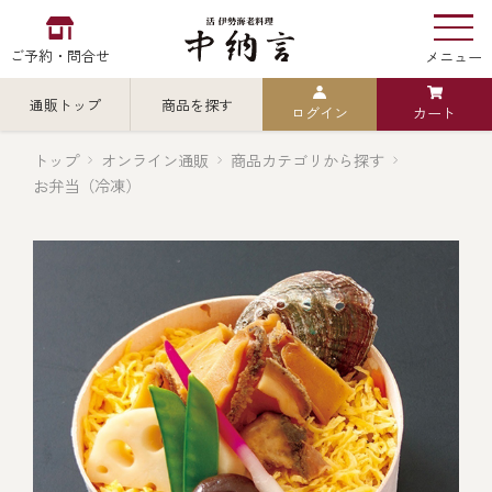
ご予約・問合せ
メニュー
通販トップ
商品を探す
ログイン
カート
お食い初め
中納言
の
トップ
オンライン通販
商品カテゴリから探す
お弁当（冷凍）
検索
中納言の伊勢海老
カテゴリから探す
全ての商品を見る
伊勢海老
用途・シーン
全ての商品を見る
ごちそう重
レストラン
お造り（お刺身）
全ての商品を見る
おせち