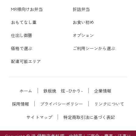
MR様向けお弁当
折詰弁当
おもてなし重
お食い初め
仕出し御膳
オプション
価格で選ぶ
ご利用シーンから選ぶ
配達可能エリア
ホーム
鉄板焼 炫 -ひかり-
企業情報
採用情報
プライバシーポリシー
リンクについて
サイトマップ
特定商取引法に基づく表記
Copyright © 活 伊勢海老料理 中納言 | ご宴会・慶事・法事に