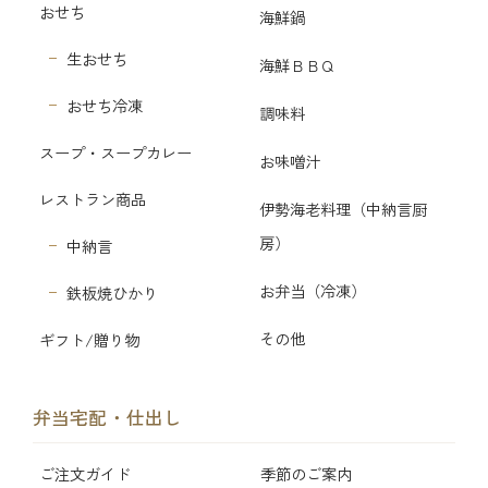
おせち
海鮮鍋
生おせち
海鮮ＢＢＱ
おせち冷凍
調味料
スープ・スープカレー
お味噌汁
レストラン商品
伊勢海老料理（中納言厨
房）
中納言
お弁当（冷凍）
鉄板焼ひかり
その他
ギフト/贈り物
弁当宅配・仕出し
ご注文ガイド
季節のご案内