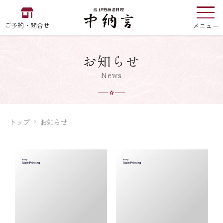
ご予約・問合せ
メニュー
お知らせ
お食い初め
中納言
の
News
トップ
お知らせ
EN
中文
한국어
中納言の伊勢海老
用途・シーン