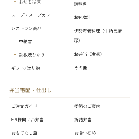
おせち冷凍
調味料
スープ・スープカレー
お味噌汁
レストラン商品
伊勢海老料理（中納言厨
房）
中納言
お弁当（冷凍）
鉄板焼ひかり
その他
ギフト/贈り物
弁当宅配・仕出し
ご注文ガイド
季節のご案内
MR様向けお弁当
折詰弁当
おもてなし重
お食い初め