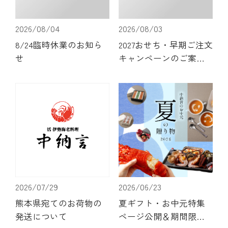
レストラン
2026/08/04
2026/08/03
8/24臨時休業のお知ら
2027おせち・早期ご注文
オンライン通販
せ
キャンペーンのご案内 |
オンライン通販
ご結婚式 1.5次会・
弁当宅配・仕出し
(造り/焼物/蒸し/ボイル伊勢海老)
二次会
(ごちそう重/誕生日重/還暦重/お食い初め重)
鉄板焼 ひかり
サイトマップ
(生おせち/おせち冷凍)
製薬会社・MR
採用情報
2026/07/29
2026/06/23
企業情報
ご意見・お問合せ
熊本県宛てのお荷物の
夏ギフト・お中元特集
発送について
ページ公開＆期間限定
プライバシーポリシー
取引先エントリー