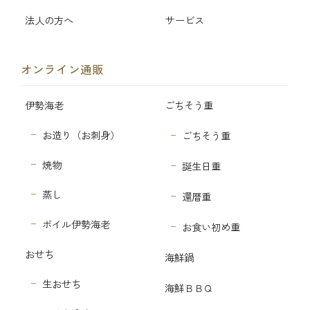
法人の方へ
サービス
オンライン通販
伊勢海老
ごちそう重
お造り（お刺身）
ごちそう重
焼物
誕生日重
蒸し
還暦重
ボイル伊勢海老
お食い初め重
おせち
海鮮鍋
生おせち
海鮮ＢＢＱ