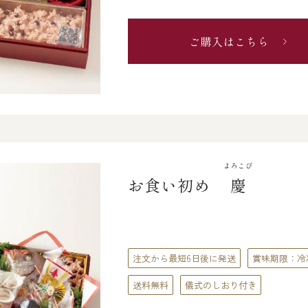
ご購入はこちら
よろこび
お食い初め
慶
注文から最短6日後に発送
賞味期限：冷
送料無料
儀式のしおり付き