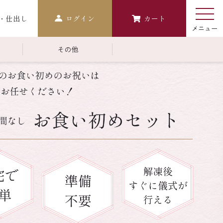
・仕出し
ログイン
カート
その他
￥10,000～￥14,999
常温商品一覧
検索
おせち
生おせち
おせち冷凍
調味料
レストラン商品
中納言
鉄板焼ひかり