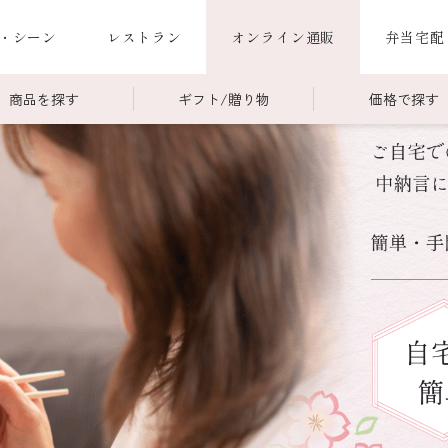
・シーン
レストラン
オンライン通販
弁当宅配
商品を探す
ギフト/贈り物
価格で探す
00～￥4,999
商品一覧
￥5,000～￥9,999
冷蔵商品一覧
000～
限定商品
ご利用ガイド
ごちそう重
老
ごちそう重
還暦重
誕生日重
お食い初め重
海鮮ＢＢＱ
お味噌汁
お弁当（冷凍）