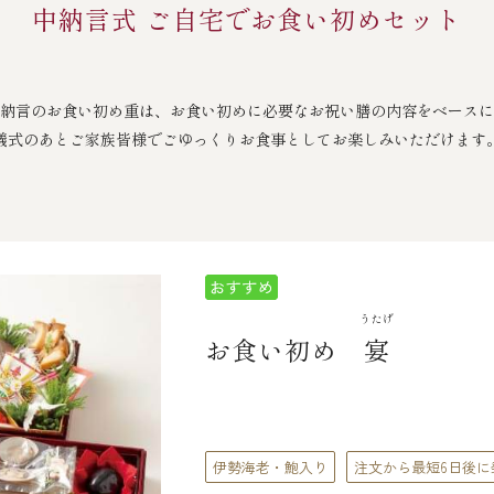
中納言式 ご自宅でお食い初めセット
納言のお食い初め重は、お食い初めに必要なお祝い膳の内容をベースに
儀式のあとご家族皆様でごゆっくりお食事としてお楽しみいただけます
うたげ
お食い初め
宴
伊勢海老・鮑入り
注文から最短6日後に