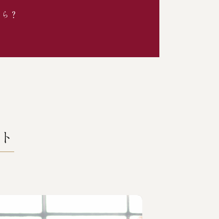
たら？
ト