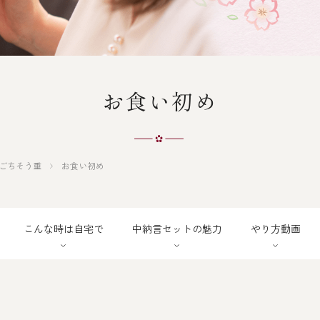
お食い初め
ごちそう重
お食い初め
こんな時は
自宅で
中納言セット
の魅力
やり方動画