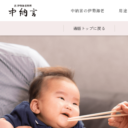
中納言の伊勢海老
用途
通販トップに戻る
～￥2,999
全商品一覧
￥3,0
冷凍
￥15,000～￥19,999
伊勢海老料理一覧
￥20,
季節
伊勢海老
お造り（お刺身）
焼物
蒸し
ボイル伊勢海
海鮮鍋
スープ・スープカレー
伊勢海老料理（中納言厨房）