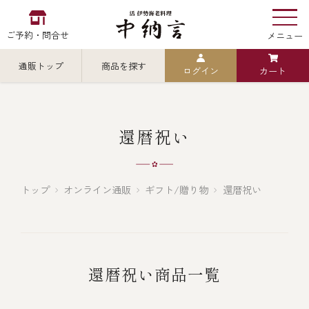
ご予約・問合せ
メニュー
通販トップ
商品を探す
ログイン
カート
お食い初め
中納言
の
検索
還暦祝い
中納言の伊勢海老
カテゴリから探す
全ての商品を見る
トップ
オンライン通販
ギフト/贈り物
還暦祝い
伊勢海老
用途・シーン
全ての商品を見る
ごちそう重
還暦祝い商品一覧
レストラン
お造り（お刺身）
全ての商品を見る
おせち