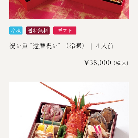
伊勢海老料理（中納言厨房）
鉄板焼ひかり
お弁当（冷凍）
(中納言/鉄板焼ひかり)
中納言
その他
（中納言厨房）
祝い重 “還暦祝い” （冷凍）｜４人前
ギフト/贈り物
¥38,000
(税込)
価格で探す
～￥2,999
￥3,000～￥4,999