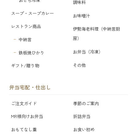
調味料
スープ・スープカレー
お味噌汁
レストラン商品
伊勢海老料理（中納言厨
房）
中納言
お弁当（冷凍）
鉄板焼ひかり
その他
ギフト/贈り物
弁当宅配・仕出し
ご注文ガイド
季節のご案内
MR様向けお弁当
折詰弁当
おもてなし重
お食い初め