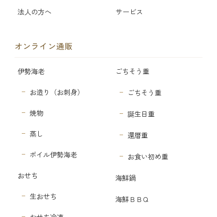
法人の方へ
サービス
オンライン通販
伊勢海老
ごちそう重
お造り（お刺身）
ごちそう重
焼物
誕生日重
蒸し
還暦重
ボイル伊勢海老
お食い初め重
おせち
海鮮鍋
生おせち
海鮮ＢＢＱ
おせち冷凍