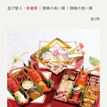
オンライン通販
並び替え：
新着順
価格の高い順
価格の低い順
焼物
ごちそう重
全ての商品を見る
海鮮鍋
ご結婚式 1.5次会・
全2件
弁当宅配・仕出し
(造り/焼物/蒸し/ボイル伊勢海老)
二次会
蒸し
還暦重
生おせち
海鮮ＢＢＱ
ボイル伊勢海老
(ごちそう重/誕生日重/還暦重/お食い初め重)
誕生日重
おせち冷凍
調味料
鉄板焼 ひかり
サイトマップ
お食い初め重
(生おせち/おせち冷凍)
製薬会社・MR
採用情報
スープ・スープカレー
企業情報
ご意見・お問合せ
お味噌汁
プライバシーポリシー
取引先エントリー
レストラン商品
全ての商品を見る