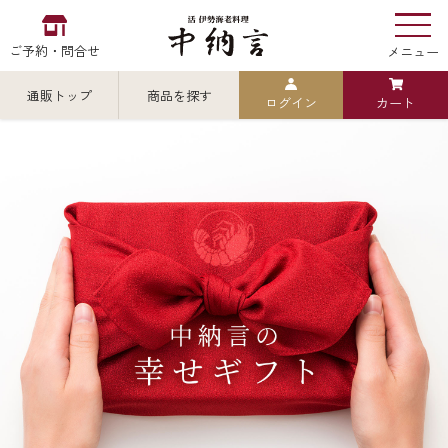
ご予約・問合せ
メニュー
通販トップ
商品を探す
ログイン
カート
お食い初め
中納言
の
検索
中納言の伊勢海老
カテゴリから探す
全ての商品を見る
伊勢海老
用途・シーン
全ての商品を見る
ごちそう重
レストラン
お造り（お刺身）
全ての商品を見る
おせち