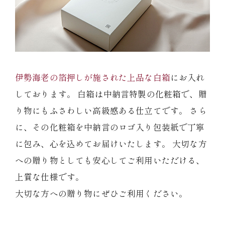
冷蔵商品一覧
常温商品一覧
伊勢海老の箔押しが施された上品な白箱
にお入れ
しております。 白箱は中納言特製の化粧箱で、贈
伊勢海老料理一覧
り物にもふさわしい高級感ある仕立てです。 さら
に、その化粧箱を中納言のロゴ入り包装紙で丁寧
季節限定商品
に包み、心を込めてお届けいたします。 大切な方
への贈り物としても安心してご利用いただける、
ご利用ガイド
上質な仕様です。
大切な方への贈り物にぜひご利用ください。