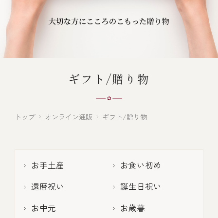
オンライン通販
焼物
ごちそう重
全ての商品を見る
海鮮鍋
ご結婚式 1.5次会・
弁当宅配・仕出し
(造り/焼物/蒸し/ボイル伊勢海老)
二次会
蒸し
還暦重
生おせち
海鮮ＢＢＱ
ギフト/贈り物
ボイル伊勢海老
(ごちそう重/誕生日重/還暦重/お食い初め重)
誕生日重
おせち冷凍
調味料
鉄板焼 ひかり
サイトマップ
お食い初め重
(生おせち/おせち冷凍)
トップ
オンライン通販
ギフト/贈り物
製薬会社・MR
採用情報
スープ・スープカレー
企業情報
ご意見・お問合せ
お味噌汁
お手土産
お食い初め
プライバシーポリシー
取引先エントリー
還暦祝い
誕生日祝い
レストラン商品
お中元
お歳暮
全ての商品を見る