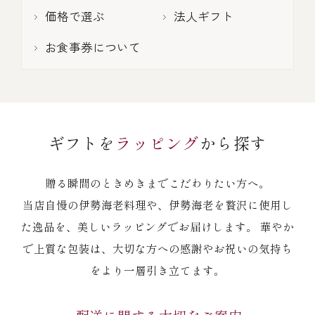
伊勢海老料理（中納言厨房）
価格で選ぶ
法人ギフト
鉄板焼ひかり
お弁当（冷凍）
(中納言/鉄板焼ひかり)
お食事券について
中納言
その他
（中納言厨房）
ギフト/贈り物
ギフトを
ラッピング
から探す
贈る瞬間のときめきまでこだわりたい方へ。
価格で探す
当店自慢の伊勢海老料理や、伊勢海老を贅沢に使用し
た逸品を、美しいラッピングでお届けします。 華やか
～￥2,999
で上質な包装は、大切な方への感謝やお祝いの気持ち
をより一層引き立てます。
￥3,000～￥4,999