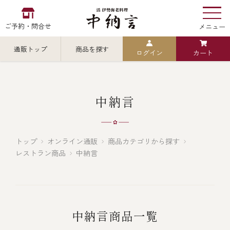
ご予約・問合せ
メニュー
通販トップ
商品を探す
ログイン
カート
お食い初め
中納言
の
検索
中納言
中納言の伊勢海老
カテゴリから探す
全ての商品を見る
トップ
オンライン通販
商品カテゴリから探す
レストラン商品
中納言
伊勢海老
用途・シーン
全ての商品を見る
ごちそう重
レストラン
中納言商品一覧
お造り（お刺身）
全ての商品を見る
おせち