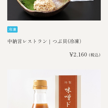
伊勢海老料理（中納言厨房）
鉄板焼ひかり
お弁当（冷凍）
(中納言/鉄板焼ひかり)
中納言
その他
（中納言厨房）
中納言レストラン｜つぶ貝(冷凍）
ギフト/贈り物
¥2,160
(税込)
価格で探す
～￥2,999
￥3,000～￥4,999