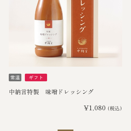
￥5,000～￥9,999
￥10,000～￥14,999
￥15,000～￥19,999
￥20,000～
中納言特製 味噌ドレッシング
その他
¥1,080
(税込)
全商品一覧
冷凍商品一覧