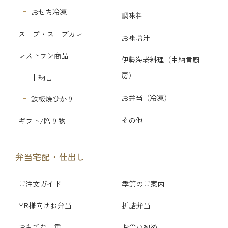
おせち冷凍
調味料
スープ・スープカレー
お味噌汁
レストラン商品
伊勢海老料理（中納言厨
房）
中納言
お弁当（冷凍）
鉄板焼ひかり
その他
ギフト/贈り物
弁当宅配・仕出し
ご注文ガイド
季節のご案内
MR様向けお弁当
折詰弁当
おもてなし重
お食い初め