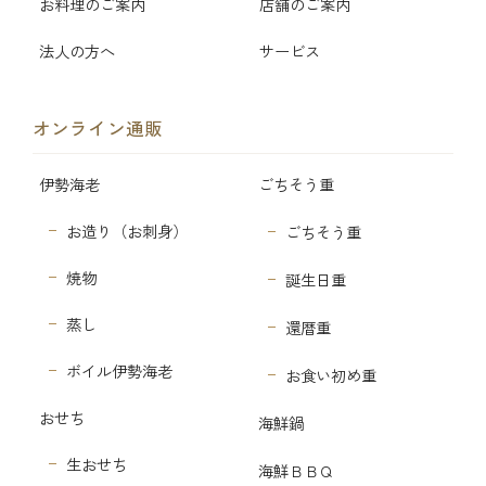
お料理のご案内
店舗のご案内
法人の方へ
サービス
オンライン通販
伊勢海老
ごちそう重
お造り（お刺身）
ごちそう重
焼物
誕生日重
蒸し
還暦重
ボイル伊勢海老
お食い初め重
おせち
海鮮鍋
生おせち
海鮮ＢＢＱ