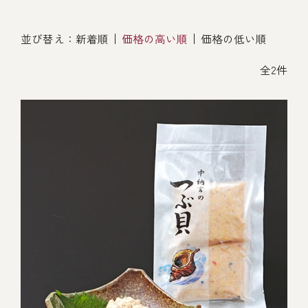
オンライン通販
焼物
ごちそう重
並び替え：
新着順
価格の高い順
価格の低い順
全ての商品を見る
海鮮鍋
ご結婚式 1.5次会・
弁当宅配・仕出し
(造り/焼物/蒸し/ボイル伊勢海老)
二次会
全2件
蒸し
還暦重
生おせち
海鮮ＢＢＱ
ボイル伊勢海老
(ごちそう重/誕生日重/還暦重/お食い初め重)
誕生日重
おせち冷凍
調味料
鉄板焼 ひかり
サイトマップ
お食い初め重
(生おせち/おせち冷凍)
製薬会社・MR
採用情報
スープ・スープカレー
企業情報
ご意見・お問合せ
お味噌汁
プライバシーポリシー
取引先エントリー
レストラン商品
全ての商品を見る