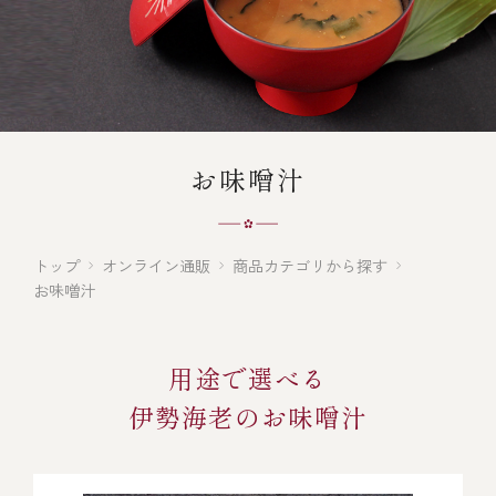
オンライン通販
焼物
ごちそう重
全ての商品を見る
海鮮鍋
ご結婚式 1.5次会・
弁当宅配・仕出し
(造り/焼物/蒸し/ボイル伊勢海老)
二次会
蒸し
還暦重
生おせち
海鮮ＢＢＱ
お味噌汁
ボイル伊勢海老
(ごちそう重/誕生日重/還暦重/お食い初め重)
誕生日重
おせち冷凍
調味料
鉄板焼 ひかり
サイトマップ
お食い初め重
(生おせち/おせち冷凍)
トップ
オンライン通販
商品カテゴリから探す
製薬会社・MR
採用情報
スープ・スープカレー
お味噌汁
企業情報
ご意見・お問合せ
お味噌汁
用途で選べる
プライバシーポリシー
取引先エントリー
伊勢海老のお味噌汁
レストラン商品
全ての商品を見る