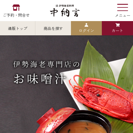
ご予約・問合せ
メニュー
通販トップ
商品を探す
ログイン
カート
お食い初め
中納言
の
検索
中納言の伊勢海老
カテゴリから探す
全ての商品を見る
伊勢海老
用途・シーン
全ての商品を見る
ごちそう重
レストラン
お造り（お刺身）
全ての商品を見る
おせち