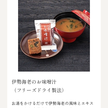
伊勢海老料理（中納言厨房）
鉄板焼ひかり
お弁当（冷凍）
(中納言/鉄板焼ひかり)
中納言
その他
（中納言厨房）
ギフト/贈り物
価格で探す
伊勢海老のお味噌汁
～￥2,999
（フリーズドライ製法）
￥3,000～￥4,999
お湯をかけるだけで伊勢海老の風味とエキス