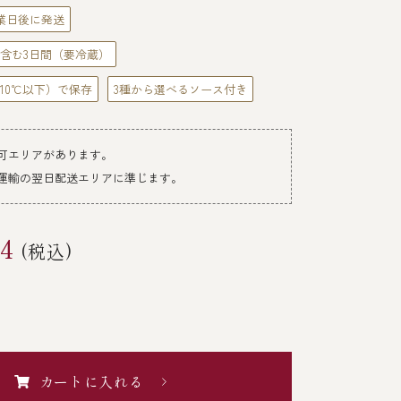
業日後に発送
含む3日間（要冷蔵）
10℃以下）で保存
3種から選べるソース付き
可エリアがあります。
運輸の翌日配送エリアに準じます。
84
(税込)
カートに入れる