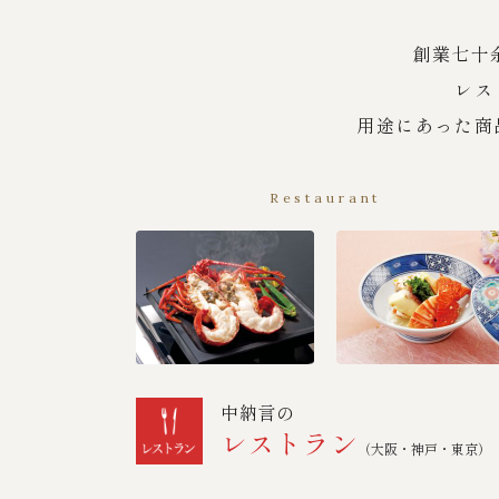
創業七十
レス
用途にあった商
Restaurant
中納言の
レストラン
（大阪・神戸・東京）