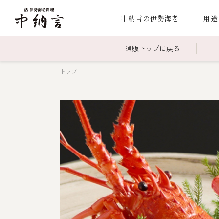
中納言の伊勢海老
用途
通販トップに戻る
トップ
～￥2,999
全商品一覧
￥3,0
冷凍
￥15,000～￥19,999
伊勢海老料理一覧
￥20,
季節
伊勢海老
お造り（お刺身）
焼物
蒸し
ボイル伊勢海
海鮮鍋
スープ・スープカレー
伊勢海老料理（中納言厨房）