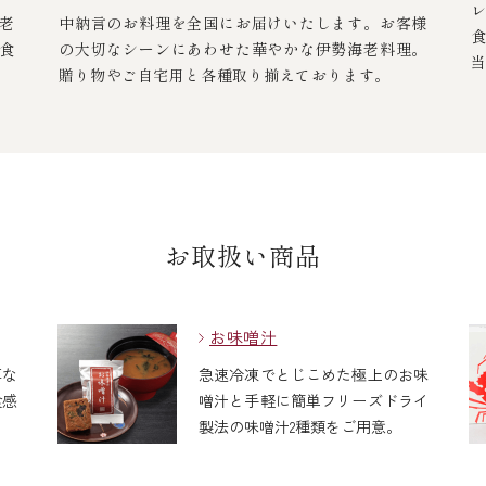
老
中納言のお料理を全国にお届けいたします。お客様
食
の大切なシーンにあわせた華やかな伊勢海老料理。
贈り物やご自宅用と各種取り揃えております。
お取扱い商品
お味噌汁
厚な
急速冷凍でとじこめた極上のお味
食感
噌汁と手軽に簡単フリーズドライ
製法の味噌汁2種類をご用意。