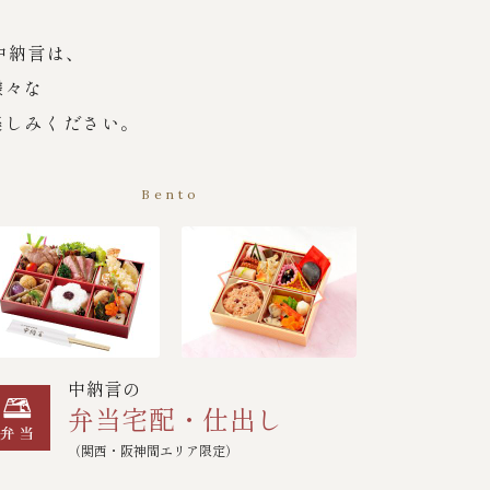
中納言は、
様々な
楽しみください。
Bento
中納言の
弁当宅配・仕出し
（関西・阪神間エリア限定）