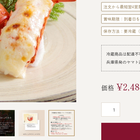
注文から最短翌4営
賞味期限：到着日を
保存方法：要冷蔵（
冷蔵商品は配達不
兵庫県発のヤマト
¥2,4
価格