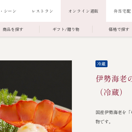
・シーン
レストラン
オンライン通販
弁当宅配
商品を探す
ギフト/贈り物
価格で探す
00～￥4,999
商品一覧
￥5,000～￥9,999
冷蔵商品一覧
000～
限定商品
ご利用ガイド
ごちそう重
伊勢海老
老
ごちそう重
還暦重
誕生日重
お食い初め重
（冷蔵）
海鮮ＢＢＱ
国産伊勢海老を「
お味噌汁
物です。
お弁当（冷凍）