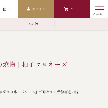
・仕出し
ログイン
カート
その他
￥10,000～￥14,999
常温商品一覧
検索
おせち
の焼物｜柚子マヨネーズ
生おせち
おせち冷凍
調味料
ゆずマヨネーズソース」で味わえる伊勢海老の焼
レストラン商品
中納言
鉄板焼ひかり