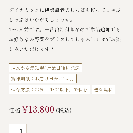
伊勢海老料理（中納言厨房）
ダイナミックに伊勢海老のしっぽを持ってしゃぶ
鉄板焼ひかり
お弁当（冷凍）
(中納言/鉄板焼ひかり)
しゃぶはいかがでしょうか。
1～2人前です。一番出汁付きなので単品追加でも
中納言
その他
お好きなお野菜をプラスしてしゃぶしゃぶでお楽
（中納言厨房）
しみいただけます！
ギフト/贈り物
注文から最短翌4営業日後に発送
賞味期限：お届け日から1ヶ月
価格で探す
保存方法：冷凍(－18℃以下）で保存
送料無料
～￥2,999
¥13,800
価格
(税込)
￥3,000～￥4,999