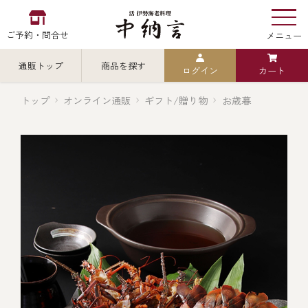
ご予約・問合せ
メニュー
通販トップ
商品を探す
ログイン
カート
お食い初め
中納言
の
トップ
オンライン通販
ギフト/贈り物
お歳暮
検索
中納言の伊勢海老
カテゴリから探す
全ての商品を見る
伊勢海老
用途・シーン
全ての商品を見る
ごちそう重
レストラン
お造り（お刺身）
全ての商品を見る
おせち