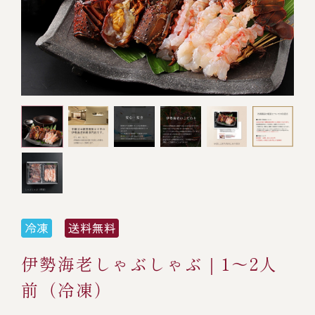
オンライン通販
焼物
ごちそう重
全ての商品を見る
海鮮鍋
ご結婚式 1.5次会・
弁当宅配・仕出し
(造り/焼物/蒸し/ボイル伊勢海老)
二次会
蒸し
還暦重
生おせち
海鮮ＢＢＱ
ボイル伊勢海老
(ごちそう重/誕生日重/還暦重/お食い初め重)
誕生日重
おせち冷凍
調味料
鉄板焼 ひかり
サイトマップ
お食い初め重
(生おせち/おせち冷凍)
製薬会社・MR
採用情報
スープ・スープカレー
企業情報
ご意見・お問合せ
お味噌汁
プライバシーポリシー
取引先エントリー
伊勢海老しゃぶしゃぶ｜1～2人
レストラン商品
前（冷凍）
全ての商品を見る