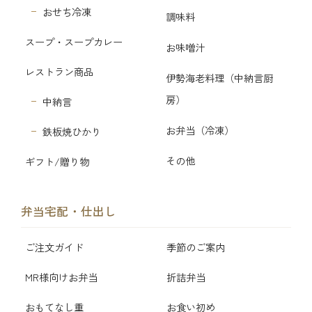
おせち冷凍
調味料
スープ・スープカレー
お味噌汁
レストラン商品
伊勢海老料理（中納言厨
房）
中納言
お弁当（冷凍）
鉄板焼ひかり
その他
ギフト/贈り物
弁当宅配・仕出し
ご注文ガイド
季節のご案内
MR様向けお弁当
折詰弁当
おもてなし重
お食い初め