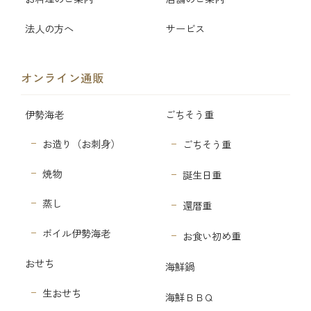
法人の方へ
サービス
オンライン通販
伊勢海老
ごちそう重
お造り（お刺身）
ごちそう重
焼物
誕生日重
蒸し
還暦重
ボイル伊勢海老
お食い初め重
おせち
海鮮鍋
生おせち
海鮮ＢＢＱ