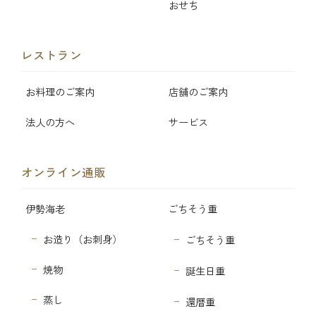
おせち
レストラン
お料理のご案内
店舗のご案内
法人の方へ
サービス
オンライン通販
伊勢海老
ごちそう重
お造り（お刺身）
ごちそう重
焼物
誕生日重
蒸し
還暦重