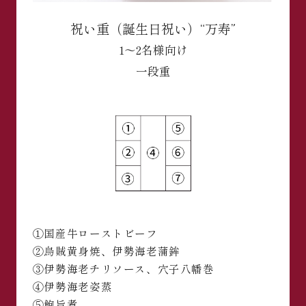
祝い重（誕生日祝い）“万寿”
1～2名様向け
一段重
①国産牛ローストビーフ
②烏賊黄身焼、伊勢海老蒲鉾
③伊勢海老チリソース、穴子八幡巻
④伊勢海老姿蒸
⑤鮑旨煮