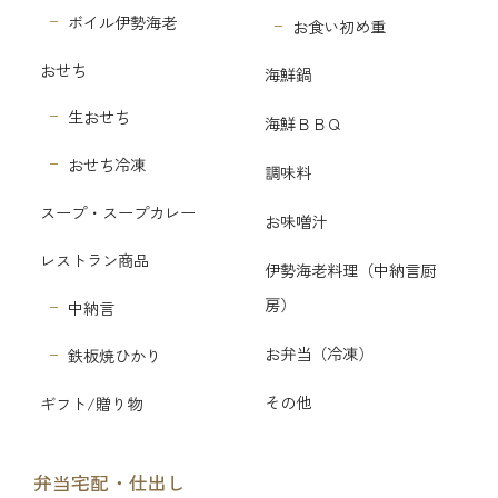
ボイル伊勢海老
お食い初め重
おせち
海鮮鍋
生おせち
海鮮ＢＢＱ
おせち冷凍
調味料
スープ・スープカレー
お味噌汁
レストラン商品
伊勢海老料理（中納言厨
房）
中納言
お弁当（冷凍）
鉄板焼ひかり
その他
ギフト/贈り物
弁当宅配・仕出し