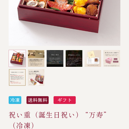
オンライン通販
焼物
ごちそう重
全ての商品を見る
海鮮鍋
ご結婚式 1.5次会・
弁当宅配・仕出し
(造り/焼物/蒸し/ボイル伊勢海老)
二次会
蒸し
還暦重
生おせち
海鮮ＢＢＱ
ボイル伊勢海老
(ごちそう重/誕生日重/還暦重/お食い初め重)
誕生日重
おせち冷凍
調味料
鉄板焼 ひかり
サイトマップ
お食い初め重
(生おせち/おせち冷凍)
製薬会社・MR
採用情報
スープ・スープカレー
企業情報
ご意見・お問合せ
お味噌汁
プライバシーポリシー
取引先エントリー
レストラン商品
祝い重（誕生日祝い） “万寿”
（冷凍）
全ての商品を見る