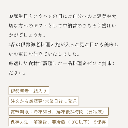
伊勢海老料理（中納言厨房）
鉄板焼ひかり
お誕生日というハレの日にご自分へのご褒美や大
お弁当（冷凍）
(中納言/鉄板焼ひかり)
切な方へのギフトとして中納言のごちそう重はい
中納言
かがでしょうか。
その他
（中納言厨房）
4品の伊勢海老料理と鮑が入った見た目にも美味し
いお重にお仕立ていたしました。
ギフト/贈り物
厳選した食材で調理した一品料理をぜひご賞味く
ださい。
価格で探す
伊勢海老・鮑入り
～￥2,999
注文から最短翌4営業日後に発送
賞味期限：冷凍60日、解凍後24時間（要冷蔵）
￥3,000～￥4,999
保存方法：解凍後、要冷蔵（10℃以下）で保存