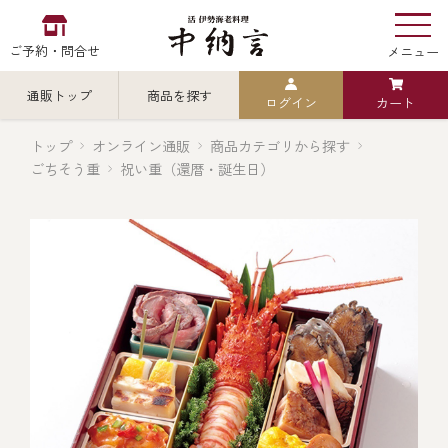
ご予約・問合せ
メニュー
通販トップ
商品を探す
ログイン
カート
お食い初め
中納言
の
トップ
オンライン通販
商品カテゴリから探す
ごちそう重
祝い重（還暦・誕生日）
検索
中納言の伊勢海老
カテゴリから探す
全ての商品を見る
伊勢海老
用途・シーン
全ての商品を見る
ごちそう重
レストラン
お造り（お刺身）
全ての商品を見る
おせち