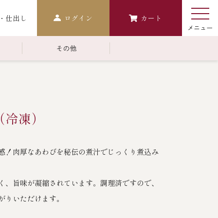
・仕出し
ログイン
カート
その他
￥10,000～￥14,999
常温商品一覧
検索
（冷凍）
おせち
生おせち
おせち冷凍
感！肉厚なあわびを秘伝の煮汁でじっくり煮込み
調味料
く、旨味が凝縮されています。調理済ですので、
レストラン商品
がりいただけます。
中納言
鉄板焼ひかり