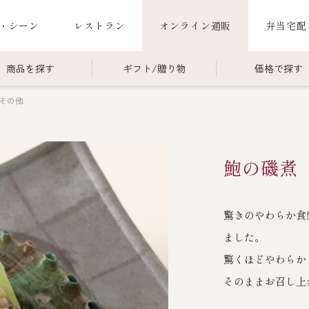
・シーン
レストラン
オンライン通販
弁当宅配
商品を探す
ギフト/贈り物
価格で探す
その他
00～￥4,999
商品一覧
￥5,000～￥9,999
冷蔵商品一覧
000～
限定商品
ご利用ガイド
鮑の磯煮
ごちそう重
老
ごちそう重
還暦重
誕生日重
お食い初め重
驚きのやわらか食
海鮮ＢＢＱ
ました。
驚くほどやわらか
お味噌汁
そのままお召し上
お弁当（冷凍）