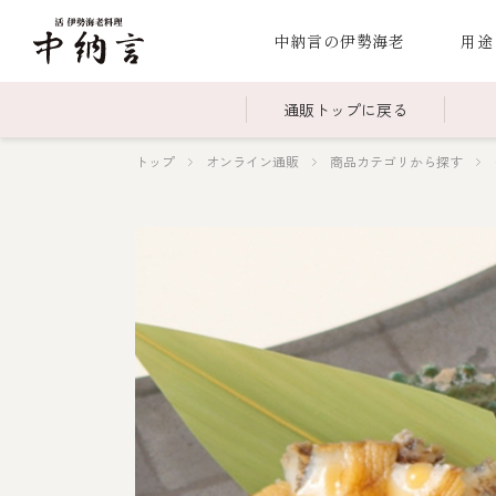
中納言の伊勢海老
用途
通販トップに戻る
トップ
オンライン通販
商品カテゴリから探す
～￥2,999
全商品一覧
￥3,0
冷凍
￥15,000～￥19,999
伊勢海老料理一覧
￥20,
季節
伊勢海老
お造り（お刺身）
焼物
蒸し
ボイル伊勢海
海鮮鍋
スープ・スープカレー
伊勢海老料理（中納言厨房）