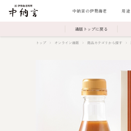
中納言の伊勢海老
用途
通販トップに戻る
トップ
オンライン通販
商品カテゴリから探す
～￥2,999
全商品一覧
￥3,0
冷凍
￥15,000～￥19,999
伊勢海老料理一覧
￥20,
季節
伊勢海老
お造り（お刺身）
焼物
蒸し
ボイル伊勢海
海鮮鍋
スープ・スープカレー
伊勢海老料理（中納言厨房）