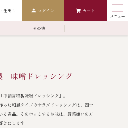
・仕出し
ログイン
カート
その他
￥10,000～￥14,999
常温商品一覧
検索
おせち
製 味噌ドレッシング
生おせち
おせち冷凍
「中納言特製味噌ドレッシング」。
調味料
作った和風タイプのサラダドレッシングは、四十
レストラン商品
いる逸品。そのホッとするお味は、野菜嫌いの方
中納言
鉄板焼ひかり
好きにします。