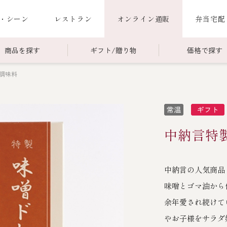
・シーン
レストラン
オンライン通販
弁当宅配
商品を探す
ギフト/贈り物
価格で探す
調味料
00～￥4,999
商品一覧
￥5,000～￥9,999
冷蔵商品一覧
000～
限定商品
ご利用ガイド
ごちそう重
中納言特
老
ごちそう重
還暦重
誕生日重
お食い初め重
中納言の人気商品
海鮮ＢＢＱ
味噌とゴマ油から
お味噌汁
余年愛され続けて
やお子様をサラダ
お弁当（冷凍）