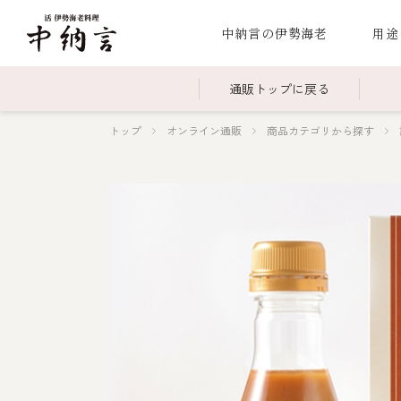
中納言の伊勢海老
用途
通販トップに戻る
トップ
オンライン通販
商品カテゴリから探す
～￥2,999
全商品一覧
￥3,0
冷凍
￥15,000～￥19,999
伊勢海老料理一覧
￥20,
季節
伊勢海老
お造り（お刺身）
焼物
蒸し
ボイル伊勢海
海鮮鍋
スープ・スープカレー
伊勢海老料理（中納言厨房）