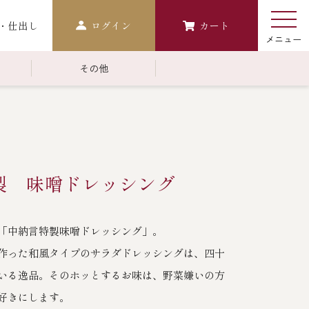
・仕出し
ログイン
カート
その他
￥10,000～￥14,999
常温商品一覧
検索
おせち
製 味噌ドレッシング
生おせち
おせち冷凍
「中納言特製味噌ドレッシング」。
調味料
作った和風タイプのサラダドレッシングは、四十
レストラン商品
いる逸品。そのホッとするお味は、野菜嫌いの方
中納言
鉄板焼ひかり
好きにします。