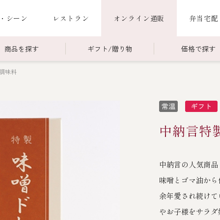
・シーン
レストラン
オンライン通販
弁当宅配
商品を探す
ギフト/贈り物
価格で探す
調味料
00～￥4,999
商品一覧
￥5,000～￥9,999
冷蔵商品一覧
000～
限定商品
ご利用ガイド
ごちそう重
中納言特
老
ごちそう重
還暦重
誕生日重
お食い初め重
中納言の人気商品
海鮮ＢＢＱ
味噌とゴマ油から
お味噌汁
余年愛され続けて
やお子様をサラダ
お弁当（冷凍）