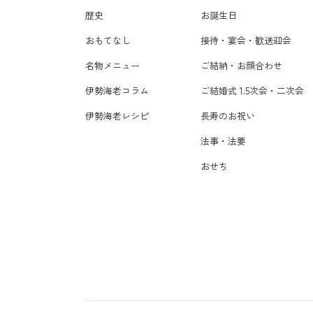
歴史
お誕生日
おもてなし
接待・宴会・歓送迎会
名物メニュー
ご結納・お顔合わせ
伊勢海老コラム
ご結婚式 1.5次会・二次会
伊勢海老レシピ
長寿のお祝い
法事・法要
おせち