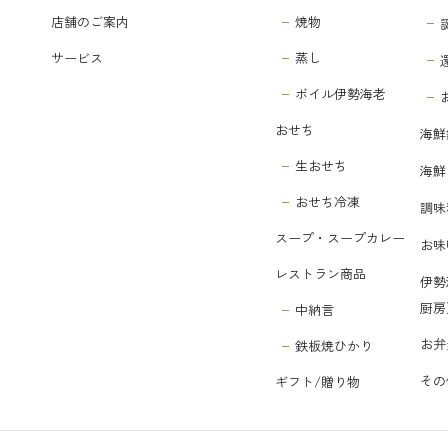
店舗のご案内
焼物
サービス
蒸し
ボイル伊勢海老
おせち
海鮮
生おせち
海鮮
おせち冷凍
調味
スープ・スープカレー
お味
レストラン商品
伊勢
厨房
中納言
お弁
鉄板焼ひかり
その
ギフト/贈り物