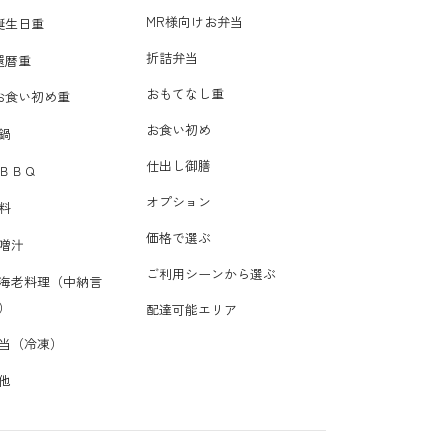
MR様向けお弁当
誕生日重
折詰弁当
還暦重
おもてなし重
お食い初め重
お食い初め
鍋
仕出し御膳
ＢＢＱ
オプション
料
価格で選ぶ
噌汁
ご利用シーンから選ぶ
海老料理（中納言
）
配達可能エリア
当（冷凍）
他