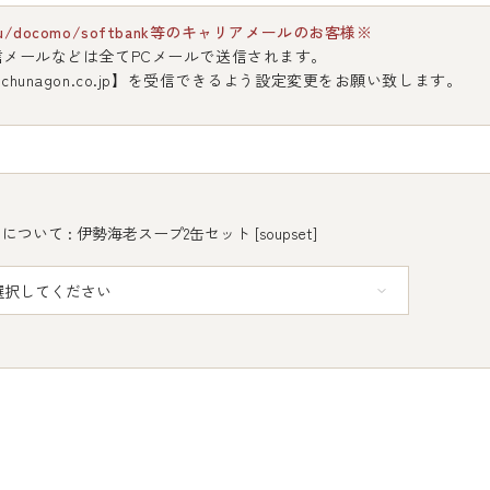
u/docomo/softbank等のキャリアメールのお客様※
信メールなどは全てPCメールで送信されます。
chunagon.co.jp】を受信できるよう設定変更をお願い致します。
について : 伊勢海老スープ2缶セット [soupset]